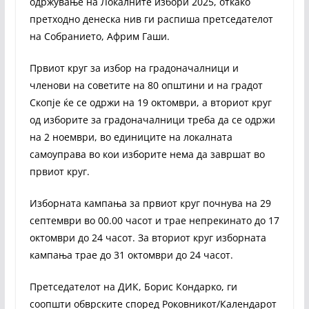
одржување на Локалните избори 2025, откако
претходно денеска нив ги распиша претседателот
на Собранието, Африм Гаши.
Првиот круг за избор на градоначалници и
членови на советите на 80 општини и на градот
Скопје ќе се одржи на 19 октомври, а вториот круг
од изборите за градоначалници треба да се одржи
на 2 ноември, во единиците на локалната
самоуправа во кои изборите нема да завршат во
првиот круг.
Изборната кампања за првиот круг почнува на 29
септември во 00.00 часот и трае непрекинато до 17
октомври до 24 часот. За вториот круг изборната
кампања трае до 31 октомври до 24 часот.
Претседателот на ДИК, Борис Кондарко, ги
соопшти обврските според Роковникот/Календарот