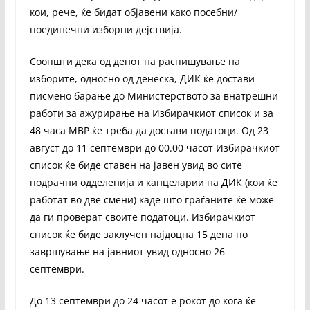
кои, рече, ќе бидат објавени како посебни/
поединечни изборни дејствија.
Соопшти дека од денот на распишување на
изборите, односно од денеска, ДИК ќе достави
писмено барање до Министерството за внатрешни
работи за ажурирање на Избирачкиот список и за
48 часа МВР ќе треба да достави податоци. Од 23
август до 11 септември до 00.00 часот Избирачкиот
список ќе биде ставен на јавен увид во сите
подрачни одделенија и канцеларии на ДИК (кои ќе
работат во две смени) каде што граѓаните ќе може
да ги проверат своите податоци. Избирачкиот
список ќе биде заклучен најдоцна 15 дена по
завршување на јавниот увид односно 26
септември.
До 13 септември до 24 часот е рокот до кога ќе