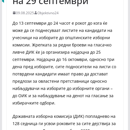
на 29 септември
09.08.2025
Objektivno24
До 13 септември до 24 часот е рокот до кога ќе
може да се поднесуваат листите на кандидати на
учесници на изборите до општинските изборни
комисии. Жрепката за редни броеви на гласачко
ливче ДИК ќе ја организира најдоцна до 25
септември. Најдоцна до 16 октомври, односно три
дена пред изборите, сите подносители на листи со
потврдени кандидати имаат право да достават
предлози за овластени претставници односно
набљудувачи на изборите до изборните органи –
до ОИК и за набљудување на денот на гласање за
избирачките одбори.
Државната изборна комисија (ДИК) попладнево на
128 седница ги усвои роковите за сите дејствија за