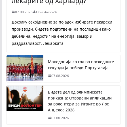
лекарите од Харвард?
07.08.2026
Objektivno24
Доколку секојдневно за појадок избирате пекарски
производи, бидете подготвени на последици како
дебелина, недостиг на енергија, замор и
раздразливост. Лекарката
Македонија со гол во последните
секунди ја победи Португалија
07.08.2026
Бидете дел од олимписката
приказна: Отворени апликации
за волонтери за Игрите во Лос
Анџелес 2028
07.08.2026