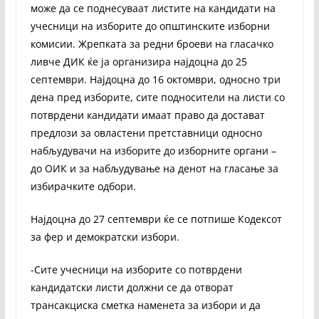
може да се поднесуваат листите на кандидати на
учесници на изборите до општинските изборни
комисии. Жрепката за редни броеви на гласачко
ливче ДИК ќе ја организира најдоцна до 25
септември. Најдоцна до 16 октомври, односно три
дена пред изборите, сите подносители на листи со
потврдени кандидати имаат право да достават
предлози за овластени претставници односно
набљудувачи на изборите до изборните органи –
до ОИК и за набљудување на денот на гласање за
избирачките одбори.
Најдоцна до 27 септември ќе се потпише Кодексот
за фер и демократски избори.
-Сите учесници на изборите со потврдени
кандидатски листи должни се да отворат
трансакциска сметка наменета за избори и да