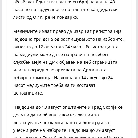
обезбедат Единствен даночен број најдоцна 48
часа по потврдувањето на нивните кандидатски
листи од ОИК, рече Кондарко.
Медиумите имаат право да извршат регистрација
најдоцна три дена од распишувањето на изборите,
односно до 12 август до 24 часот. Регистрацијата
на медиуми може да се направи на посебен
службен мејл на ДИК објавен на веб-страницата
или непосредно во архивата на Државната
изборна комисија. Најдоцна до 14 август до 24
часот медиумите треба да ги достават
ценовниците.
-Најдоцна до 13 август општините и Град Скопје се
должни да ги објават своите локации за
истакнување рекламни паноа и билборди за
учесниците на изборите. Најдоцна до 29 август
општините и Град Скопје се должни да ги објават и