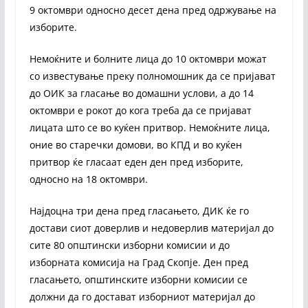
9 октомври односно десет дена пред одржување на
изборите.
Немоќните и болните лица до 10 октомври можат
со известување преку полномошник да се пријават
до ОИК за гласање во домашни услови, а до 14
октомври е рокот до кога треба да се пријават
лицата што се во куќен притвор. Немоќните лица,
оние во старечки домови, во КПД и во куќен
притвор ќе гласаат еден ден пред изборите,
односно на 18 октомври.
Најдоцна три дена пред гласањето, ДИК ќе го
достави сиот доверлив и недоверлив материјал до
сите 80 општински изборни комисии и до
изборната комисија на Град Скопје. Ден пред
гласањето, општинските изборни комисии се
должни да го достават изборниот материјал до