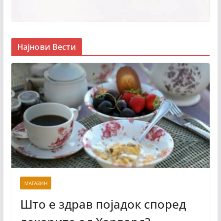
Најнови Вести
МАГАЗИН
Што е здрав појадок според