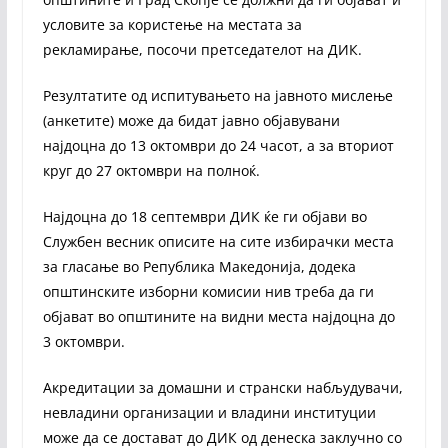
условите за користење на местата за
рекламирање, посочи претседателот на ДИК.
Резултатите од испитувањето на јавното мислење
(анкетите) може да бидат јавно објавувани
најдоцна до 13 октомври до 24 часот, а за вториот
круг до 27 октомври на полноќ.
Најдоцна до 18 септември ДИК ќе ги објави во
Службен весник описите на сите избирачки места
за гласање во Република Македонија, додека
општинските изборни комисии нив треба да ги
објават во општините на видни места најдоцна до
3 октомври.
Акредитации за домашни и странски набљудувачи,
невладини организации и владини институции
може да се достават до ДИК од денеска заклучно со