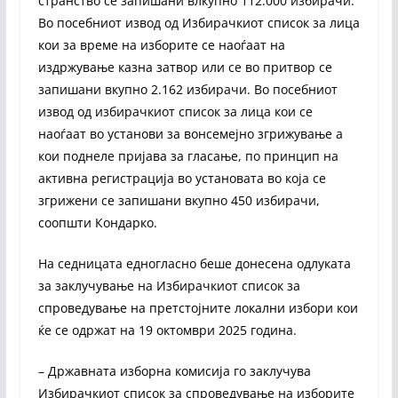
странство се запишани влкупно 112.000 избирачи.
Во посебниот извод од Избирачкиот список за лица
кои за време на изборите се наоѓаат на
издржување казна затвор или се во притвор се
запишани вкупно 2.162 избирачи. Во посебниот
извод од избирачкиот список за лица кои се
наоѓаат во установи за вонсемејно згрижување а
кои поднеле пријава за гласање, по принцип на
активна регистрација во установата во која се
згрижени се запишани вкупно 450 избирачи,
соопшти Кондарко.
На седницата едногласно беше донесена одлуката
за заклучување на Избирачкиот список за
спроведување на претстојните локални избори кои
ќе се одржат на 19 октомври 2025 година.
– Државната изборна комисија го заклучува
Избирачкиот список за спроведување на изборите