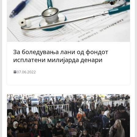
За боледувања лани од фондот
исплатени милијарда денари
07.06.2022