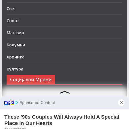
Свет
Спорт
Магазин
Колумни
Хроника
Култура
Социјални Мрежи
Следете нè на Фејсбук за да сте во тек со најновите