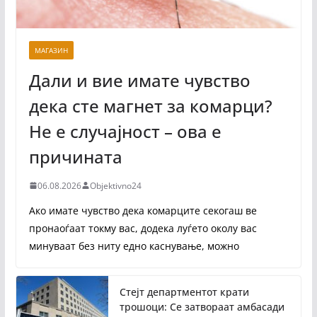
МАГАЗИН
Дали и вие имате чувство
дека сте магнет за комарци?
Не е случајност – ова е
причината
06.08.2026
Objektivno24
Ако имате чувство дека комарците секогаш ве
пронаоѓаат токму вас, додека луѓето околу вас
минуваат без ниту едно каснување, можно
Стејт департментот крати
трошоци: Се затвораат амбасади