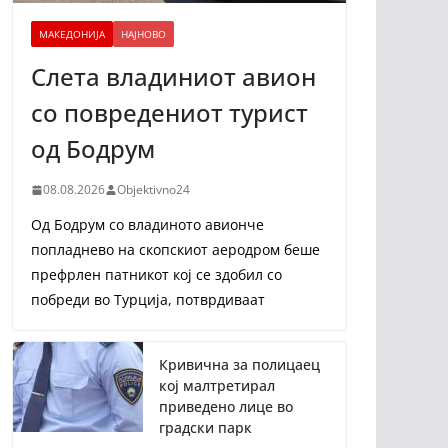
МАКЕДОНИЈА
НАЈНОВО
Слета владиниот авион
со повредениот турист
од Бодрум
08.08.2026
Objektivno24
Од Бодрум со владиното авионче
попладнево на скопскиот аеродром беше
префрлен патникот кој се здобил со
побреди во Турција, потврдиваат
Кривична за полицаец
кој малтретирал
приведено лице во
градски парк