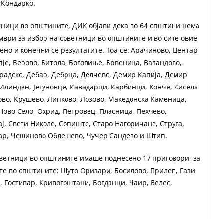
 Кондарко.
етници во општините, ДИК објави дека во 64 општини нема
мври за избор на советници во општините и во сите овие
ено и конечни се резултатите. Тоа се: Арачиново, Центар
је, Берово, Битола, Боговиње, Брвеница, Валандово,
Градско, Дебар, Дебрца, Делчево, Демир Капија, Демир
 Илинден, Јегуновце, Кавадарци, Карбинци, Конче, Кисела
ово, Крушево, Липково, Лозово, Македонска Каменица,
Ново Село, Охрид, Петровец, Пласница, Пехчево,
ј, Свети Николе, Сопиште, Старо Нагоричане, Струга,
тар, Чешиново Облешево, Чучер Сандево и Штип.
советници во општините имаше поднесено 17 приговори, за
ите во општините: Шуто Оризари, Босилово, Прилеп, Гази
, Гостивар, Кривогоштани, Богданци, Чаир, Велес,