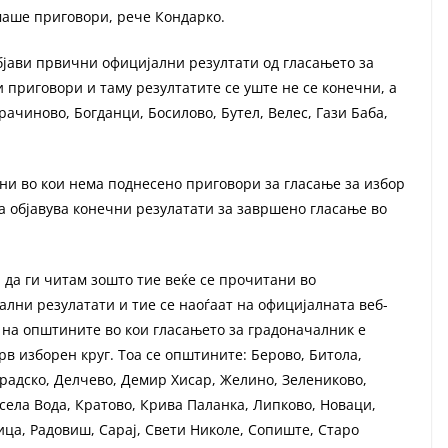
маше приговори, рече Кондарко.
бјави првични официјални резултати од гласањето за
 приговори и таму резултатите се уште не се конечни, а
Арачиново, Богданци, Босилово, Бутел, Велес, Гази Баба,
и во кои нема поднесено приговори за гласање за избор
а објавува конечни резулатати за завршено гласање во
 да ги читам зошто тие веќе се прочитани во
лни резулатати и тие се наоѓаат на официјалната веб-
 на општините во кои гласањето за градоначалник е
в изборен круг. Тоа се општините: Берово, Битола,
Градско, Делчево, Демир Хисар, Желино, Зелениково,
села Вода, Кратово, Крива Паланка, Липково, Новаци,
ица, Радовиш, Сарај, Свети Николе, Сопиште, Старо