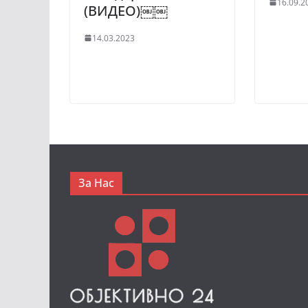
16.09.2
(ВИДЕО)￼￼
14.03.2023
За Нас