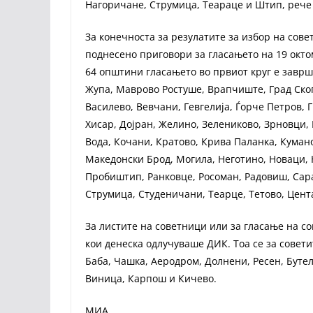
Нагоричане, Струмица, Теараце и Штип, рече
За конечноста за резулатите за избор на сов
поднесено приговори за гласањето на 19 окто
64 општини гласањето во првиот круг е заврш
Жупа, Маврово Ростуше, Врапчиште, Град Скоп
Василево, Вевчани, Гевгелија, Ѓорче Петров, 
Хисар, Дојран, Желино, Зелениково, Зрновци,
Вода, Кочани, Кратово, Крива Паланка, Куман
Македонски Брод, Могила, Неготино, Новаци, 
Пробиштип, Ранковце, Росоман, Радовиш, Сара
Струмица, Студеничани, Теарце, Тетово, Цен
За листите на советници или за гласање на 
кои денеска одлучуваше ДИК. Тоа се за совет
Баба, Чашка, Аеродром, Долнени, Ресен, Бутел
Виница, Карпош и Кичево.
МИА