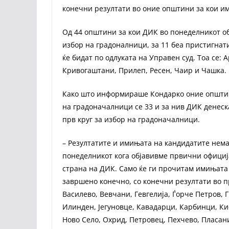
конечни резултати во оние општини за кои и
Од 44 општини за кои ДИК во понеделникот о
избор на градоналници, за 11 беа пристигнати
ќе бидат по одлуката на Управен суд. Тоа се: 
Кривогаштани, Прилеп, Ресен, Чаир и Чашка.
Како што информираше Кондарко оние општин
на градоначалници се 33 и за нив ДИК денеск
прв круг за избор на градоначалници.
– Резултатите и имињата на кандидатите нема
понеделникот кога објавивме првични официја
страна на ДИК. Само ќе ги прочитам имињата
завршено конечно, со конечни резултати во пр
Василево, Вевчани, Гевгелија, Ѓорче Петров, 
Илинден, Јегуновце, Кавадарци, Карбинци, Ки
Ново Село, Охрид, Петровец, Пехчево, Пласан