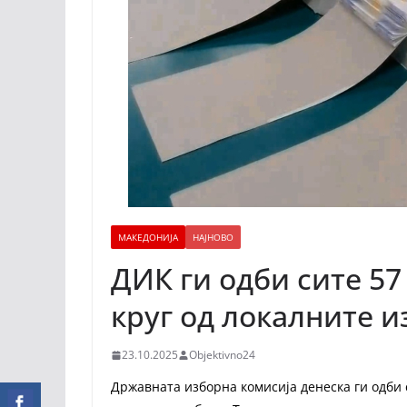
МАКЕДОНИЈА
НАЈНОВО
ДИК ги одби сите 57
круг од локалните 
23.10.2025
Objektivno24
Државната изборна комисија денеска ги одби 