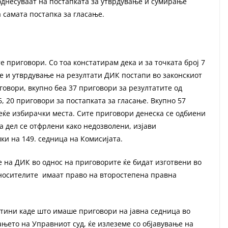
 однесуваат на постапката за утврдување и сумирање
а самата постапка за гласање.
 приговори. Со тоа констатирам дека и за точката број 7
е и утврдување на резултати ДИК постапи во законскиот
говори, вкупно беа 37 приговори за резултатите од
, 20 приговори за постапката за гласање. Вкупно 57
еќе избирачки места. Сите приговори денеска се одбиени
а дел се отфрлени како недозволени, изјави
ки на 149. седница на Комисијата.
е на ДИК во однос на приговорите ќе бидат изготвени во
носителите имаат право на второстепена правна
пштини каде што имаше приговори на јавна седница во
ањето на Управниот суд, ќе излеземе со објавување на