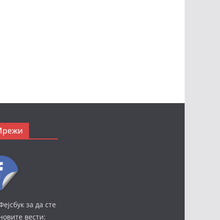
Мрежи
Фејсбук за да сте
јновите вести: