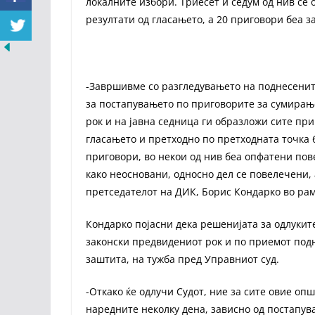
локалните избори. Триесет и седум од нив се
резултати од гласањето, а 20 приговори беа з
-Завршивме со разгледувањето на поднесените
за постапувањето по приговорите за сумирањ
рок и на јавна седница ги образложи сите при
гласањето и претходно по претходната точка 6
приговори, во некои од нив беа опфатени пов
како неосновани, односно дел се повелечени, 
претседателот на ДИК, Борис Кондарко во рам
Кондарко појасни дека решенијата за одлукит
законски предвидениот рок и по приемот под
заштита, на тужба пред Управниот суд.
-Откако ќе одлучи Судот, ние за сите овие о
наредните неколку дена, зависно од постапув