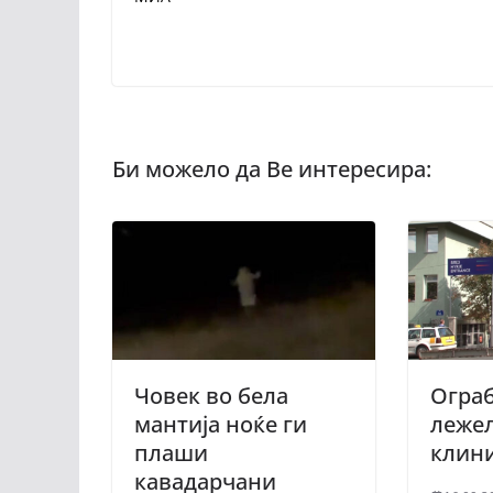
Човек во бела
Ограб
мантија ноќе ги
лежел
плаши
клин
кавадарчани