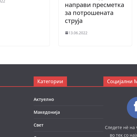
022
направи пресметка
за потрошената
струја
13.06.2022
Категории
Социјални 
Актуелно
Македонија
Свет
Следете нè на 
во тек со на