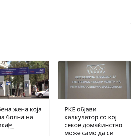
ена жена која
РКЕ објави
а болна на
калкулатор со кој
ика￼
секое домаќинство
може само да си