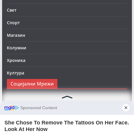
Свет
Спорт
Магазин
Колумни
Хроника
Култура
Социјални Мрежи
Следете нè на Фејсбук за да сте во тек со најновите