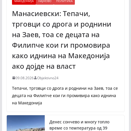
МАКЕДОНИЈА
НАЈНОВО
ПОЛИТИКА
Манасиевски: Тепачи,
трговци со дрога и роднини
на Заев, тоа се децата на
Филипче кои ги промoвира
како иднина на Македонија
ако дојде на власт
09.08.2026
Objektivno24
Тепачи, трговци со дрога и роднини на Заев, тоа се
децата на Филипче кои ги промивира како иднина
на Македонија
Денес сончево и многу топло
време со температура од 39