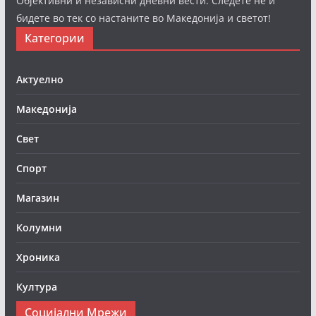
Објективни и независни дневни вести. Следете нè и
бидете во тек со настаните во Македонија и светот!
Категории
Актуелно
Македонија
Свет
Спорт
Магазин
Колумни
Хроника
Култура
Социјални Мрежи