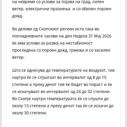
на невреме со услови за појава на град, силен
ветер, електрични празнења и со обилен пороен
дожд.
Во делови од Скопскиот регион исто така во
попладневните часови на ден Недела 31 Мај 2026
ќе има услови за развој на нестабилност
проследена со пороен дожд, грмежи и со засилен
ветер.
Што се однесува до температурите на воздухот, тие
наутро ќе се спуштаат во интервалот од 8 до 15
степени а преку денот тие ќе бидат во пораст и ќе
се искачуваат во интервалот од 24 до 32 степени.
Во Скопје наутро температурата ќе се спушти до
околу 13 степени а преку денот таа ќе се искачи до
околу 30 степени.