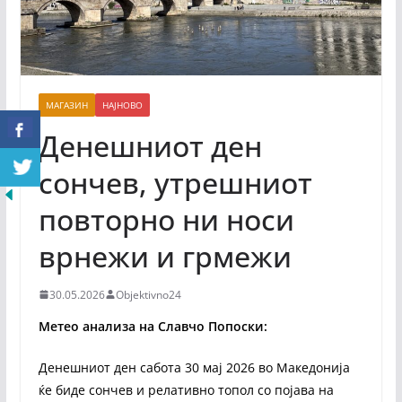
МАГАЗИН
НАЈНОВО
Денешниот ден
сончев, утрешниот
повторно ни носи
врнежи и грмежи
30.05.2026
Objektivno24
Метео анализа на Славчо Попоски:
Денешниот ден сабота 30 мај 2026 во Македонија
ќе биде сончев и релативно топол со појава на