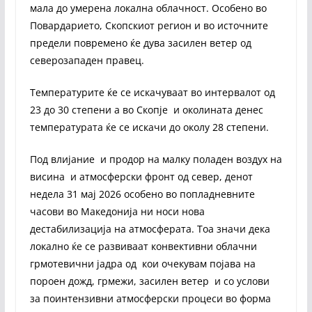
мала до умерена локална облачност. Особено во
Повардарието, Скопскиот регион и во источните
предели повремено ќе дува засилен ветер од
северозападен правец.
Температурите ќе се искачуваат во интервалот од
23 до 30 степени а во Скопје и околината денес
температурата ќе се искачи до околу 28 степени.
Под влијание и продор на малку поладен воздух на
висина и атмосферски фронт од север, денот
недела 31 мај 2026 особено во попладневните
часови во Македонија ни носи нова
дестабилизација на атмосферата. Тоа значи дека
локално ќе се развиваат конвективни облачни
грмотевични јадра од кои очекувам појава на
пороен дожд, грмежи, засилен ветер и со услови
за поинтензивни атмосферски процеси во форма