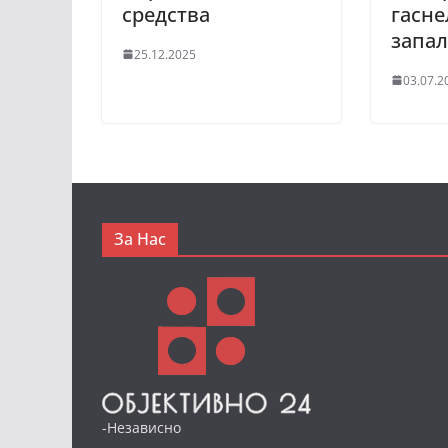
средства
гасне
запал
25.12.2025
03.07.2
За Нас
-Независно