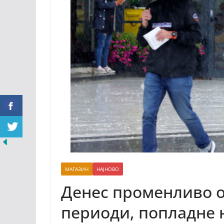
МАГАЗИН
НАЈНОВО
Денес променливо о
периоди, попладне 