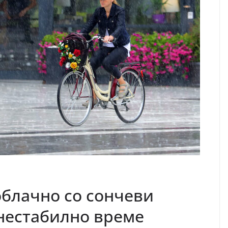
блачно со сончеви
нестабилно време