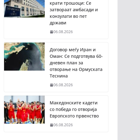
крати трошоци: Се
затвораат амбасади и
конзулати во пет
држави
06.08.2026
Договор меѓу Иран и
Оман: Се подготвува 60-
дневен план за
отворање на Ормуската
Теснина
06.08.2026
Македонските кадети
со победа го отворија
Европското првенство
06.08.2026