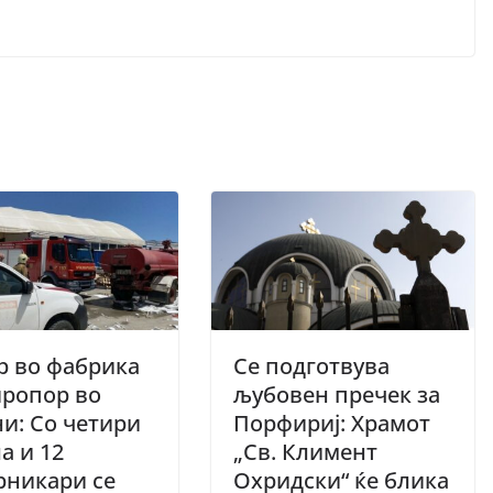
р во фабрика
Се подготвува
иропор во
љубовен пречек за
и: Со четири
Порфириј: Храмот
а и 12
„Св. Климент
рникари се
Охридски“ ќе блика