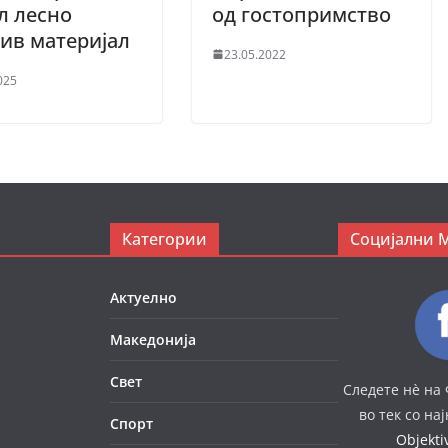
л лесно
од гостопримство
ив материјал
23.05.2022
025
Категории
Социјални 
Актуелно
Македонија
Свет
Следете нè на 
во тек со на
Спорт
Objekt