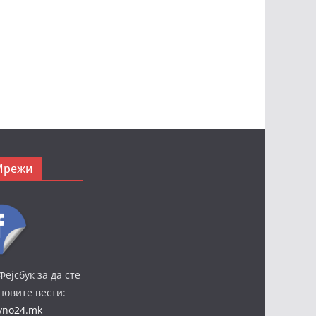
Мрежи
Фејсбук за да сте
јновите вести:
ivno24.mk