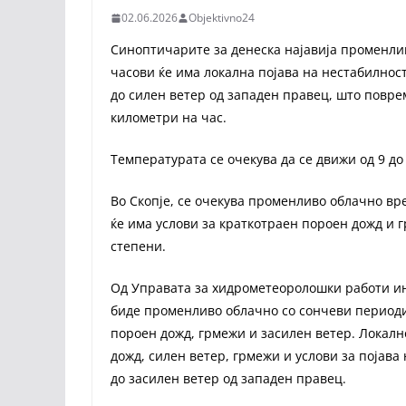
02.06.2026
Objektivno24
Синоптичарите за денеска најавија променли
часови ќе има локална појава на нестабилност
до силен ветер од западен правец, што повре
километри на час.
Температурата се очекува да се движи од 9 до
Во Скопје, се очекува променливо облачно вр
ќе има услови за краткотраен пороен дожд и 
степени.
Од Управата за хидрометеоролошки работи ин
биде променливо облачно со сончеви периоди
пороен дожд, грмежи и засилен ветер. Локал
дожд, силен ветер, грмежи и услови за појава 
до засилен ветер од западен правец.