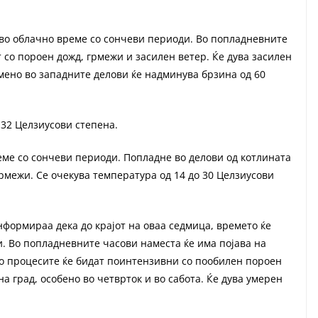
во облачно време со сончеви периоди. Во попладневните
 со пороен дожд, грмежи и засилен ветер. Ќе дува засилен
мено во западните делови ќе надминува брзина од 60
 32 Целзиусови степена.
еме со сончеви периоди. Попладне во делови од котлината
грмежи. Се очекува температура од 14 до 30 Целзиусови
формираа дека до крајот на оваа седмица, времето ќе
. Во попладневните часови наместа ќе има појава на
но процесите ќе бидат поинтензивни со пообилен пороен
на град, особено во четврток и во сабота. Ќе дува умерен