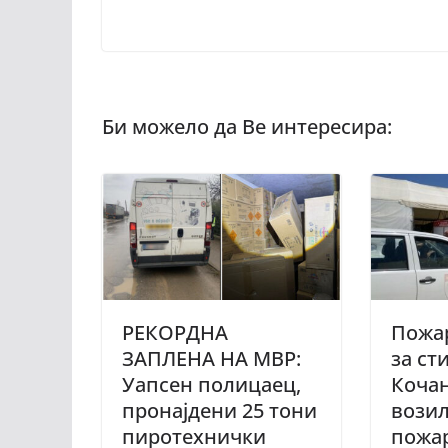
РЕКОРДНА
Пожа
ЗАПЛЕНА НА МВР:
за ст
Уапсен полицаец,
Кочан
пронајдени 25 тони
возил
пиротехнички
пожа