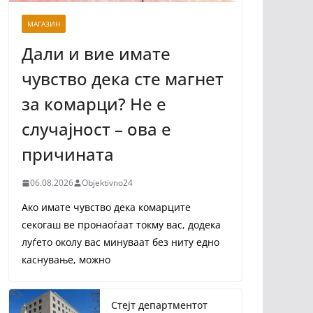
МАГАЗИН
Дали и вие имате
чувство дека сте магнет
за комарци? Не е
случајност – ова е
причината
06.08.2026
Objektivno24
Ако имате чувство дека комарците
секогаш ве пронаоѓаат токму вас, додека
луѓето околу вас минуваат без ниту едно
каснување, можно
Стејт департментот