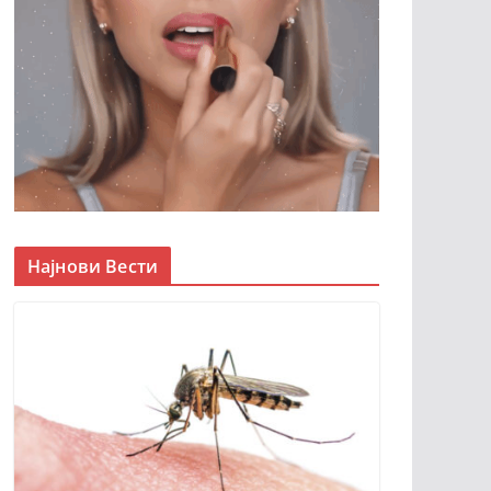
Најнови Вести