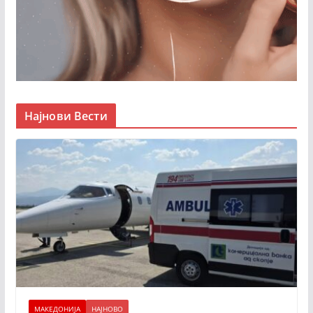
Најнови Вести
МАКЕДОНИЈА
НАЈНОВО