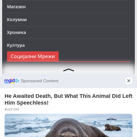
Магазин
Колумни
Хроника
Култура
Социјални Мрежи
Следете нè на Фејсбук за да сте во тек со најновите
вести:
Objektivno24.mk