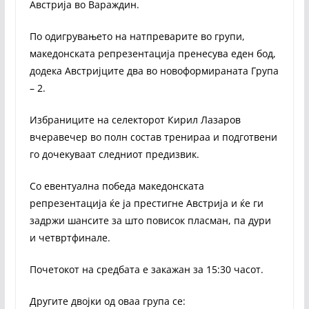
Австрија во Вараждин.
По одигрувањето на натпреварите во групи,
македонската репрезентација пренесува еден бод,
додека Австријците два во новоформираната Група
– 2.
Избраниците на селекторот Кирил Лазаров
вчеравечер во полн состав тренираа и подготвени
го дочекуваат следниот предизвик.
Со евентуална победа македонската
репрезентација ќе ја престигне Австрија и ќе ги
задржи шансите за што повисок пласман, па дури
и четвртфинале.
Почетокот на средбата е закажан за 15:30 часот.
Другите двојки од оваа група се: