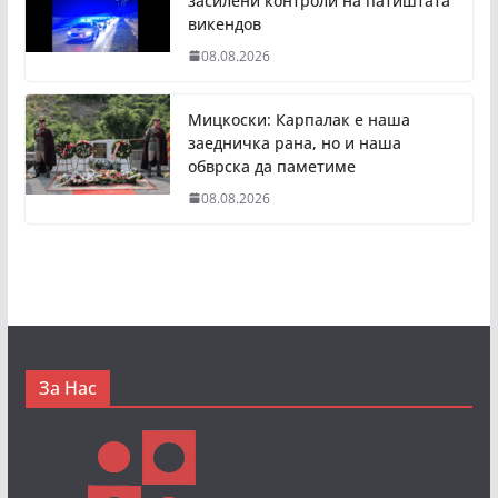
засилени контроли на патиштата
викендов
08.08.2026
Мицкоски: Карпалак е наша
заедничка рана, но и наша
обврска да паметиме
08.08.2026
За Нас