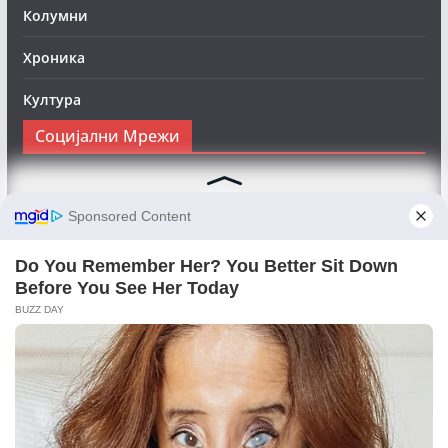
Колумни
Хроника
Култура
Социјални Мрежи
Следете нè на Фејсбук за да сте во тек со најновите
вести:
Objektivno24.mk