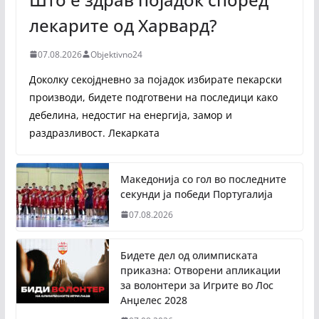
лекарите од Харвард?
07.08.2026
Objektivno24
Доколку секојдневно за појадок избирате пекарски
производи, бидете подготвени на последици како
дебелина, недостиг на енергија, замор и
раздразливост. Лекарката
Македонија со гол во последните
секунди ја победи Португалија
07.08.2026
Бидете дел од олимписката
приказна: Отворени апликации
за волонтери за Игрите во Лос
Анџелес 2028