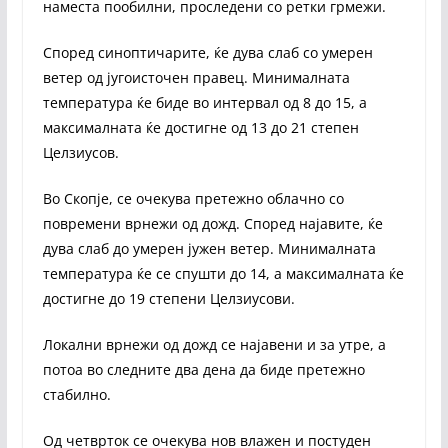
наместа пообилни, проследени со ретки грмежи.
Според синоптичарите, ќе дува слаб со умерен
ветер од југоисточен правец. Минималната
температура ќе биде во интервал од 8 до 15, а
максималната ќе достигне од 13 до 21 степен
Целзиусов.
Во Скопје, се очекува претежно облачно со
повремени врнежи од дожд. Според најавите, ќе
дува слаб до умерен јужен ветер. Минималната
температура ќе се спушти до 14, а максималната ќе
достигне до 19 степени Целзиусови.
Локални врнежи од дожд се најавени и за утре, а
потоа во следните два дена да биде претежно
стабилно.
Од четврток се очекува нов влажен и постуден