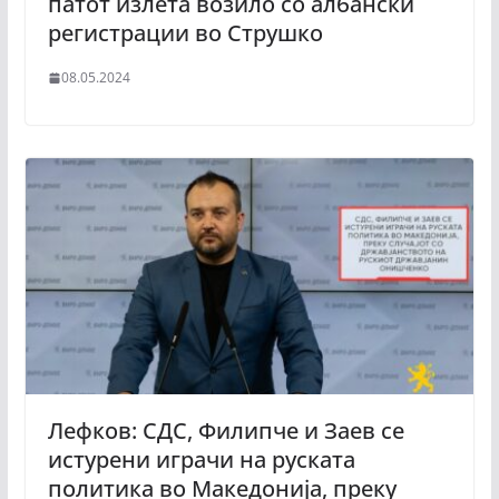
патот излета возило со албански
регистрации во Струшко
08.05.2024
Лефков: СДС, Филипче и Заев се
истурени играчи на руската
политика во Македонија, преку