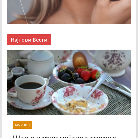
Најнови Вести
МАГАЗИН
Што е здрав појадок според