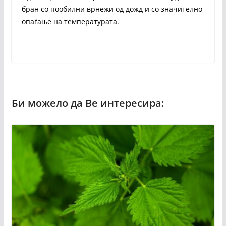
бран со пообилни врнежи од дожд и со значително
опаѓање на температурата.