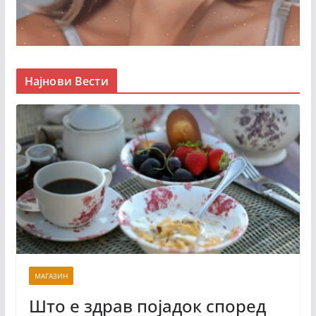
Најнови Вести
МАГАЗИН
Што е здрав појадок според