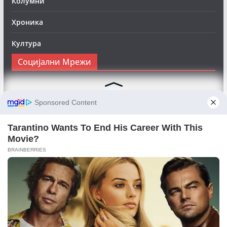
Колумни
Хроника
Култура
Социјални Мрежи
Следете нè на Фејсбук за да сте во тек со најновите
вести:
Objektivno24.mk