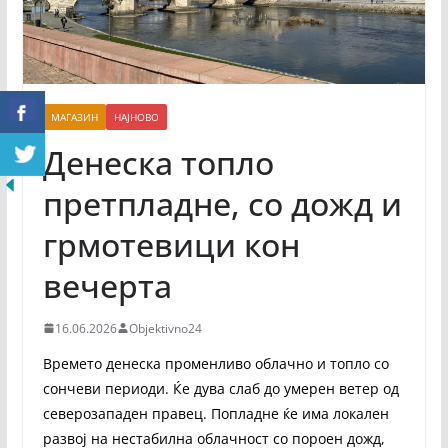
МАГАЗИН
НАЈНОВО
Денеска топло
претпладне, со дожд и
грмотевици кон
вечерта
16.06.2026
Objektivno24
Времето денеска променливо облачно и топло со
сончеви периоди. Ќе дува слаб до умерен ветер од
северозападен правец. Попладне ќе има локален
развој на нестабилна облачност со пороен дожд,