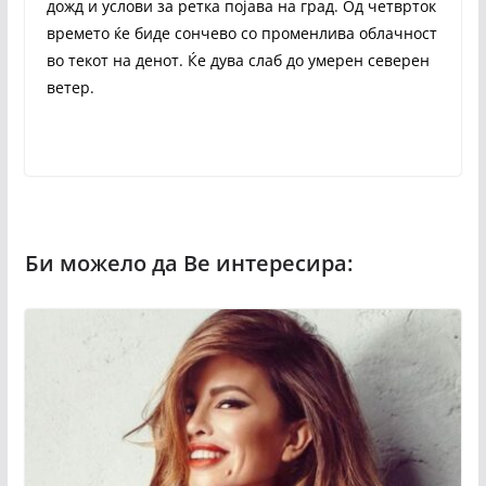
дожд и услови за ретка појава на град. Од четврток
времето ќе биде сончево со променлива облачност
во текот на денот. Ќе дува слаб до умерен северен
ветер.