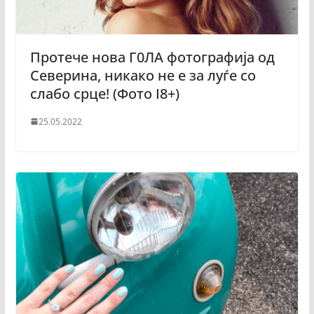
Протече нова Г0ЛА фотографија од
Северина, никако не е за луѓе со
слабо срце! (Фото I8+)
25.05.2022