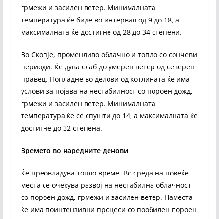
грмежи и засилен ветер. Минималната
температура ќе биде во интервал од 9 до 18, а
максималната ќе достигне од 28 до 34 степени.
Во Скопје, променливо облачно и топло со сончеви
периоди. Ќе дува слаб до умерен ветер од северен
правец. Попладне во делови од котлината ќе има
услови за појава на нестабилност со пороен дожд,
грмежи и засилен ветер. Минималната
температура ќе се спушти до 14, а максималната ќе
достигне до 32 степена.
Времето во наредните денови
Ќе преовладува топло време. Во среда на повеќе
места се очекува развој на нестабилна облачност
со пороен дожд, грмежи и засилен ветер. Наместа
ќе има поинтензивни процеси со пообилен пороен