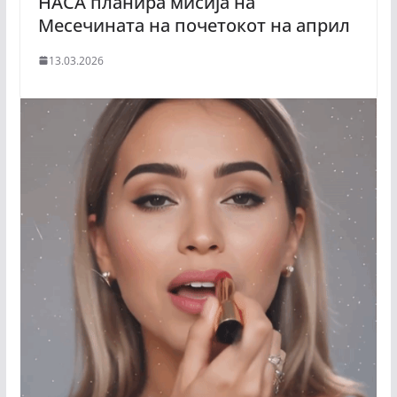
НАСА планира мисија на
Месечината на почетокот на април
13.03.2026