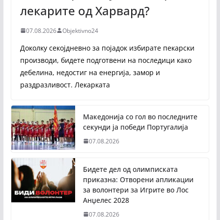
лекарите од Харвард?
07.08.2026
Objektivno24
Доколку секојдневно за појадок избирате пекарски
производи, бидете подготвени на последици како
дебелина, недостиг на енергија, замор и
раздразливост. Лекарката
Македонија со гол во последните
секунди ја победи Португалија
07.08.2026
Бидете дел од олимписката
приказна: Отворени апликации
за волонтери за Игрите во Лос
Анџелес 2028
07.08.2026