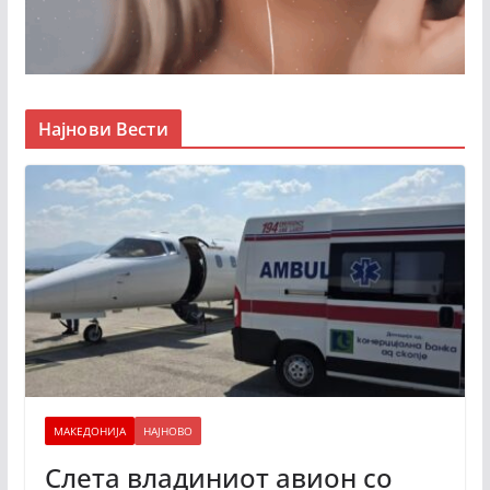
Најнови Вести
МАКЕДОНИЈА
НАЈНОВО
Слета владиниот авион со