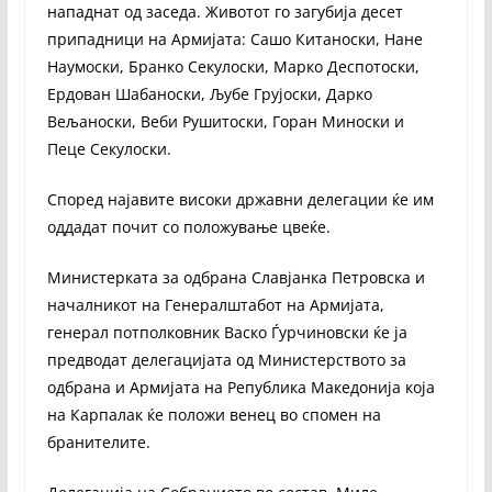
нападнат од заседа. Животот го загубија десет
припадници на Армијата: Сашо Китаноски, Нане
Наумоски, Бранко Секулоски, Марко Деспотоски,
Ердован Шабаноски, Љубе Грујоски, Дарко
Вељаноски, Веби Рушитоски, Горан Миноски и
Пеце Секулоски.
Според најавите високи државни делегации ќе им
оддадат почит со положување цвеќе.
Министерката за одбрана Славјанка Петровска и
началникот на Генералштабот на Армијата,
генерал потполковник Васко Ѓурчиновски ќе ја
предводат делегацијата од Министерството за
одбрана и Армијата на Република Македонија која
на Карпалак ќе положи венец во спомен на
бранителите.