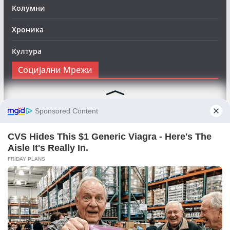
Колумни
Хроника
Култура
Социјални Мрежи
Следете нè на Фејсбук за да сте во тек со најновите
вести:
Objektivno24.mk