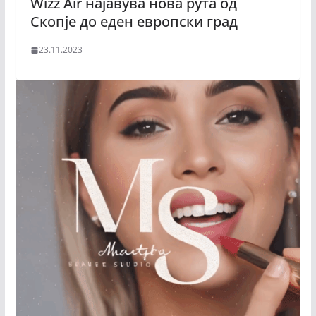
Wizz Air најавува нова рута од
Скопје до еден европски град
23.11.2023