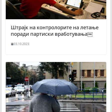
Штрајк на контролорите на летање
поради партиски вработувања￼
03.10.2023