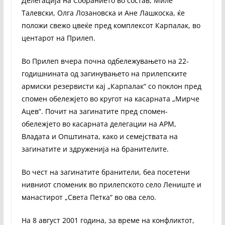
Делегација на Собранието во состав, Миле
Талевски, Олга Лозановска и Ане Лашкоска, ќе
положи свежо цвеќе пред комплексот Карпалак, во
центарот на Прилеп.
Во Прилеп вчера почна одбележувањето на 22-
годишнината од загинувањето на прилепските
армиски резервисти кај „Карпалак“ со поклон пред
спомен обележјето во кругот на касарната „Мирче
Ацев“. Почит на загинатите пред спомен-
обележјето во касарната делегации на АРМ,
Владата и Општината, како и семејствата на
загинатите и здруженија на бранителите.
Во чест на загинатите бранители, беа посетени
нивниот споменик во прилепското село Лениште и
манастирот „Света Петка“ во ова село.
На 8 август 2001 година, за време на конфликтот,