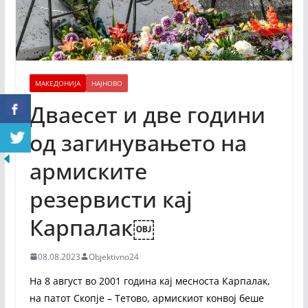
МАКЕДОНИЈА
НАЈНОВО
Дваесет и две години
од загинувањето на
армиските
резервисти кај
Карпалак￼
08.08.2023
Objektivno24
На 8 август во 2001 година кај месноста Карпалак,
на патот Скопје – Тетово, армискиот конвој беше