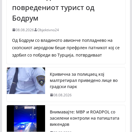
повредениот турист од
Бодрум
08.08.2026
Objektivno24
Од Бодрум со владиното авионче попладнево на
скопскиот аеродром беше префрлен патникот кој се
здобил со побреди во Турција, потврдиваат
Кривична за полицаец кој
малтретирал приведено лице во
градски парк
08.08.2026
Внимавајте: МВР и ROADPOL со
засилени контроли на патиштата
викендов