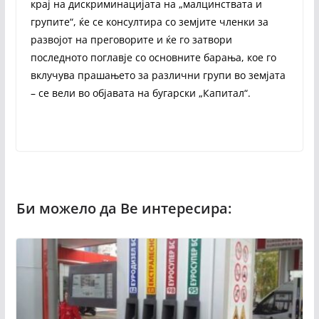
крај на дискриминацијата на „малцинствата и
групите“, ќе се консултира со земјите членки за
развојот на преговорите и ќе го затвори
последното поглавје со основните барања, кое го
вклучува прашањето за различни групи во земјата
– се вели во објавата на бугарски „Капитал“.