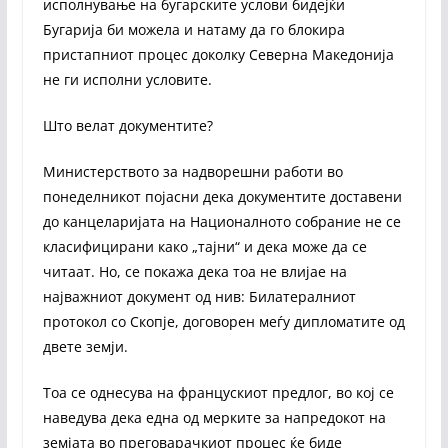
исполнување на бугарските услови бидејќи
Бугарија би можела и натаму да го блокира
пристапниот процес доколку Северна Македонија
не ги исполни условите.
Што велат документите?
Министерството за надворешни работи во
понеделникот појасни дека документите доставени
до канцеларијата на Националното собрание не се
класифицирани како „тајни“ и дека може да се
читаат. Но, се покажа дека тоа не влијае на
најважниот документ од нив: Билатералниот
протокол со Скопје, договорен меѓу дипломатите од
двете земји.
Тоа се однесува на францускиот предлог, во кој се
наведува дека една од мерките за напредокот на
земјата во преговарачкиот процес ќе биде