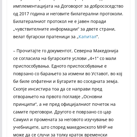
имплементацијата на Договорот за добрососедство
од 2017 година и неговите билатерални протоколи.
Билатералниот протокол не е јавен поради
„чувствителните информации“ за двете страни,
велат бугарски пратеници за „
Капитал
“.
– Прочитајте го документот, Северна Македонија
се согласила на бугарските услови „4+1“ со мали
приспособувања. Едното приспособување е
поврзано со барањето за измени во Уставот, во кој
би биле опфатени и Бугарите во соседната земја.
Скопје инсистира тоа да се направи пред
отворањето на првото поглавје „Основни
принципи“, а не пред официјалниот почеток на
самите преговори. Другото е поврзано со цар
Самуил и промената за неговото изучување во
учебниците, што според македонското МНР не
може да се случи за толку краток временски