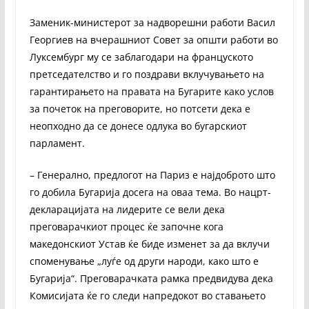
Заменик-министерот за надворешни работи Васил
Георгиев на вчерашниот Совет за општи работи во
Луксембург му се заблагодари на француското
претседателство и го поздрави вклучувањето на
гарантирањето на правата на Бугарите како услов
за почеток на преговорите, но потсети дека е
неопходно да се донесе одлука во бугарскиот
парламент.
– Генерално, предлогот на Париз е најдоброто што
го добила Бугарија досега на оваа тема. Во нацрт-
декларацијата на лидерите се вели дека
преговарачкиот процес ќе започне кога
македонскиот Устав ќе биде изменет за да вклучи
споменување „луѓе од други народи, како што е
Бугарија“. Преговарачката рамка предвидува дека
Комисијата ќе го следи напредокот во ставањето