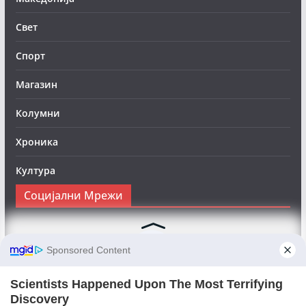
Свет
Спорт
Магазин
Колумни
Хроника
Култура
Социјални Мрежи
Следете нè на Фејсбук за да сте во тек со најновите