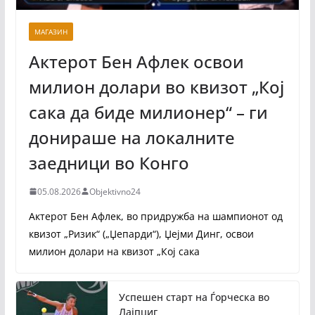
МАГАЗИН
Актерот Бен Афлек освои
милион долари во квизот „Кој
сака да биде милионер“ – ги
донираше на локалните
заедници во Конго
05.08.2026
Objektivno24
Актерот Бен Афлек, во придружба на шампионот од
квизот „Ризик“ („Џепарди“), Џејми Динг, освои
милион долари на квизот „Кој сака
Успешен старт на Ѓорческа во
Лајпциг