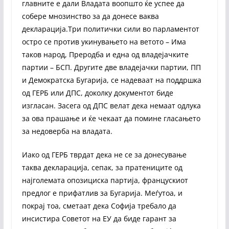
главните е дали Владата воопшто ќе успее да
собере мнозинство за да донесе ваква
декларација.Три политички сили во парламентот
остро се против укинувањето на ветото – Има
таков народ, Преродба и една од владејачките
партии – БСП. Другите две владејачки партии, ПП
и Демократска Бугарија, се надеваат на поддршка
од ГЕРБ или ДПС, доколку документот биде
изгласан. Засега од ДПС велат дека немаат одлука
за ова прашање и ќе чекаат да помине гласањето
за недоверба на владата.
Иако од ГЕРБ тврдат дека не се за донесување
таква декларација, сепак, за пратениците од
најголемата опозициска партија, францускиот
предлог е прифатлив за Бугарија. Меѓутоа, и
покрај тоа, сметаат дека Софија требало да
инсистира Советот на ЕУ да биде гарант за