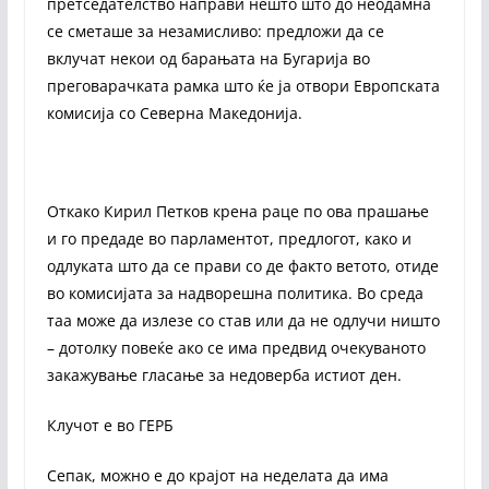
претседателство направи нешто што до неодамна
се сметаше за незамисливо: предложи да се
вклучат некои од барањата на Бугарија во
преговарачката рамка што ќе ја отвори Европската
комисија со Северна Македонија.
Откако Кирил Петков крена раце по ова прашање
и го предаде во парламентот, предлогот, како и
одлуката што да се прави со де факто ветото, отиде
во комисијата за надворешна политика. Во среда
таа може да излезе со став или да не одлучи ништо
– дотолку повеќе ако се има предвид очекуваното
закажување гласање за недоверба истиот ден.
Клучот е во ГЕРБ
Сепак, можно е до крајот на неделата да има