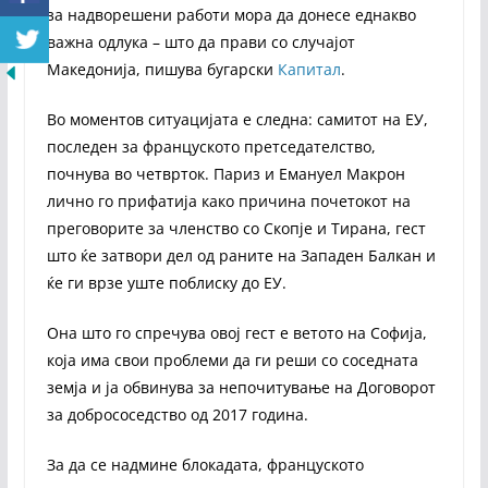
за надворешени работи мора да донесе еднакво
важна одлука – што да прави со случајот
Македонија, пишува бугарски
Капитал
.
Во моментов ситуацијата е следна: самитот на ЕУ,
последен за француското претседателство,
почнува во четврток. Париз и Емануел Макрон
лично го прифатија како причина почетокот на
преговорите за членство со Скопје и Тирана, гест
што ќе затвори дел од раните на Западен Балкан и
ќе ги врзе уште поблиску до ЕУ.
Она што го спречува овој гест е ветото на Софија,
која има свои проблеми да ги реши со соседната
земја и ја обвинува за непочитување на Договорот
за добрососедство од 2017 година.
За да се надмине блокадата, француското