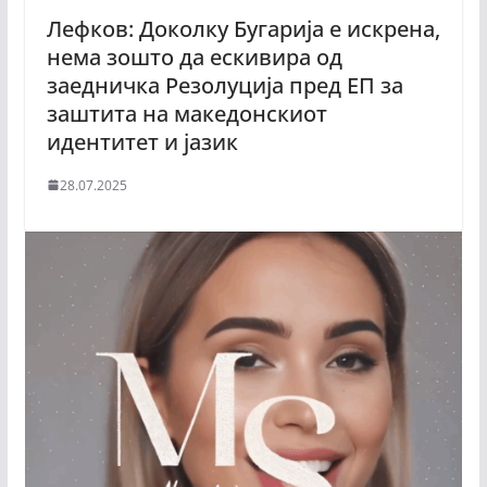
Лефков: Доколку Бугарија е искрена,
нема зошто да ескивира од
заедничка Резолуција пред ЕП за
заштита на македонскиот
идентитет и јазик
28.07.2025