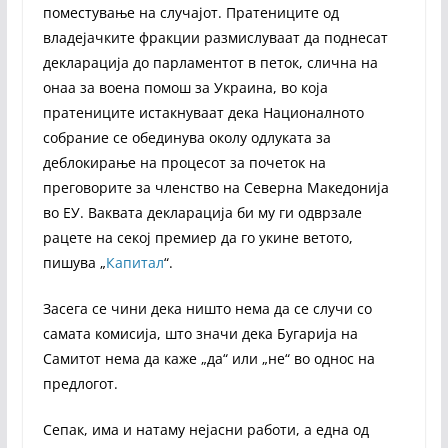
поместување на случајот. Пратениците од
владејачките фракции размислуваат да поднесат
декларација до парламентот в петок, слична на
онаа за воена помош за Украина, во која
пратениците истакнуваат дека Националното
собрание се обединува околу одлуката за
деблокирање на процесот за почеток на
преговорите за членство на Северна Македонија
во ЕУ. Ваквата декларација би му ги одврзале
рацете на секој премиер да го укине ветото,
пишува „
Капитал
“.
Засега се чини дека ништо нема да се случи со
самата комисија, што значи дека Бугарија на
Самитот нема да каже „да“ или „не“ во однос на
предлогот.
Сепак, има и натаму нејасни работи, а една од