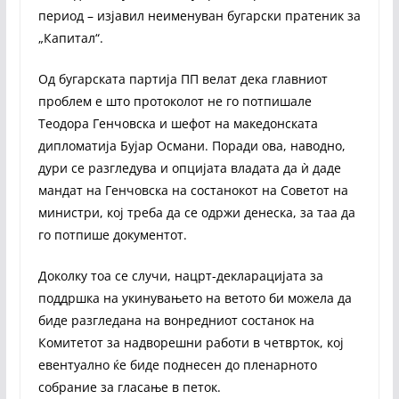
период – изјавил неименуван бугарски пратеник за
„Капитал“.
Од бугарската партија ПП велат дека главниот
проблем е што протоколот не го потпишале
Теодора Генчовска и шефот на македонската
дипломатија Бујар Османи. Поради ова, наводно,
дури се разгледува и опцијата владата да ѝ даде
мандат на Генчовска на состанокот на Советот на
министри, кој треба да се одржи денеска, за таа да
го потпише документот.
Доколку тоа се случи, нацрт-декларацијата за
поддршка на укинувањето на ветото би можела да
биде разгледана на вонредниот состанок на
Комитетот за надворешни работи в четврток, кој
евентуално ќе биде поднесен до пленарното
собрание за гласање в петок.