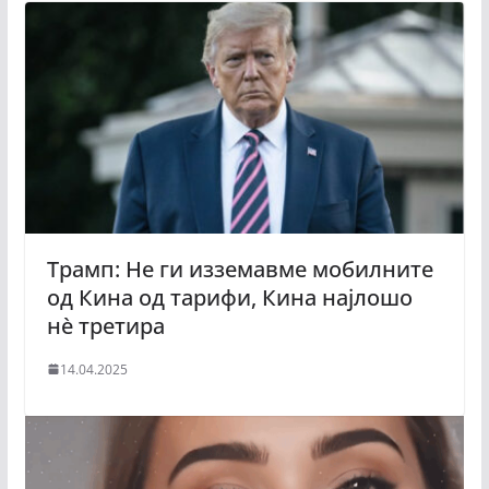
Трамп: Не ги изземавме мобилните
од Кина од тарифи, Кина најлошо
нè третира
14.04.2025