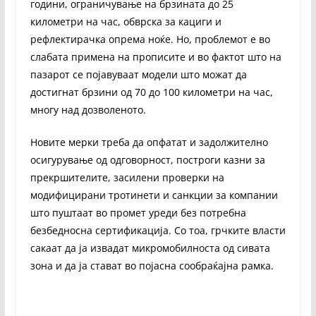
години, ограничување на брзината до 25
километри на час, обврска за кациги и
рефлектирачка опрема ноќе. Но, проблемот е во
слабата примена на прописите и во фактот што на
пазарот се појавуваат модели што можат да
достигнат брзини од 70 до 100 километри на час,
многу над дозволеното.
Новите мерки треба да опфатат и задолжително
осигурување од одговорност, построги казни за
прекршителите, засилени проверки на
модифицирани тротинети и санкции за компании
што пуштаат во промет уреди без потребна
безбедносна сертификација. Со тоа, грчките власти
сакаат да ја извадат микромобилноста од сивата
зона и да ја стават во појасна сообраќајна рамка.