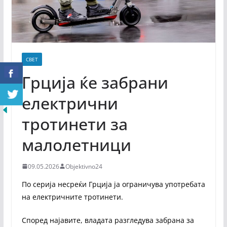
СВЕТ
Грција ќе забрани
електрични
тротинети за
малолетници
09.05.2026
Objektivno24
По серија несреќи Грција ја ограничува употребата
на електричните тротинети.
Според најавите, владата разгледува забрана за