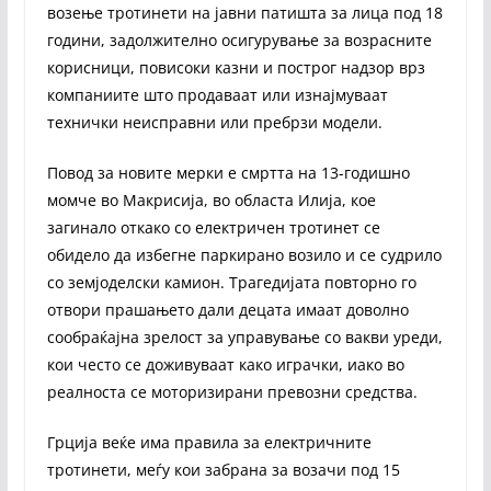
возење тротинети на јавни патишта за лица под 18
години, задолжително осигурување за возрасните
корисници, повисоки казни и построг надзор врз
компаниите што продаваат или изнајмуваат
технички неисправни или пребрзи модели.
Повод за новите мерки е смртта на 13-годишно
момче во Макрисија, во областа Илија, кое
загинало откако со електричен тротинет се
обидело да избегне паркирано возило и се судрило
со земјоделски камион. Трагедијата повторно го
отвори прашањето дали децата имаат доволно
сообраќајна зрелост за управување со вакви уреди,
кои често се доживуваат како играчки, иако во
реалноста се моторизирани превозни средства.
Грција веќе има правила за електричните
тротинети, меѓу кои забрана за возачи под 15