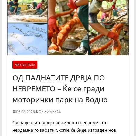
МАКЕДОНИЈА
ОД ПАДНАТИТЕ ДРВЈА ПО
НЕВРЕМЕТО – Ќе се гради
моторички парк на Водно
06.08.2026
Objektivno24
Од паднатите дрвја по силното невреме што
неодамна го зафати Скопје ќе биде изграден нов