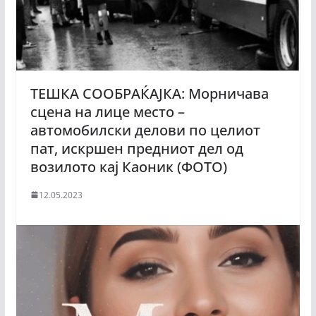
ТЕШКА СООБРАЌАЈКА: Морничава
сцена на лице место –
автомобилски делови по целиот
пат, искршен предниот дел од
возилото кај Каоник (ФОТО)
12.05.2023