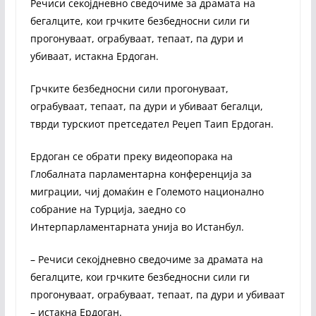
Речиси секојдневно сведочиме за драмата на
бегалците, кои грчките безбедносни сили ги
прогонуваат, ограбуваат, тепаат, па дури и
убиваат, истакна Ердоган.
Грчките безбедносни сили прогонуваат,
ограбуваат, тепаат, па дури и убиваат бегалци,
тврди турскиот претседател Реџеп Таип Ердоган.
Ердоган се обрати преку видеопорака на
Глобалната парламентарна конференција за
миграции, чиј домаќин е Големото национално
собрание на Турција, заедно со
Интерпарламентарната унија во Истанбул.
– Речиси секојдневно сведочиме за драмата на
бегалците, кои грчките безбедносни сили ги
прогонуваат, ограбуваат, тепаат, па дури и убиваат
– истакна Ердоган.