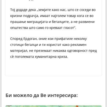
Тој додаде дека „земјите како нас, што се соседи во
кризни подрачја, имаат најголем товар кога се во
прашање миграцијата и бегалците, а не развиени
општества што само го креваат гласот“.
Според Ердоган, оние кои прифатиле неколку
стотици бегалци и ги користат како рекламен
материјал, не преземаат никаква одговорност пред
сè поголемата хуманитарна криза.