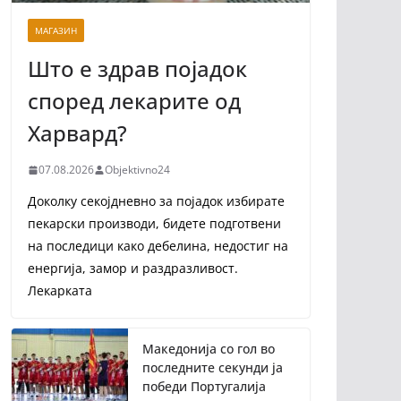
МАГАЗИН
Што е здрав појадок
според лекарите од
Харвард?
07.08.2026
Objektivno24
Доколку секојдневно за појадок избирате
пекарски производи, бидете подготвени
на последици како дебелина, недостиг на
енергија, замор и раздразливост.
Лекарката
Македонија со гол во
последните секунди ја
победи Португалија