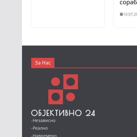
сораб
10.07.2
За Нас
-Независно
-Реално
-Навремено