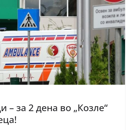
 – за 2 дена во „Козле“
еца!