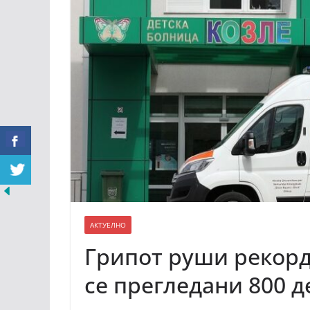
АКТУЕЛНО
Грипот руши рекорди
се прегледани 800 д