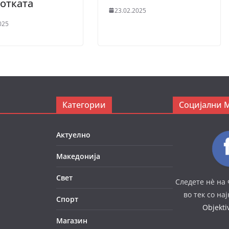
отката
23.02.2025
025
Категории
Социјални 
Актуелно
Македонија
Свет
Следете нè на 
во тек со на
Спорт
Objekt
Магазин