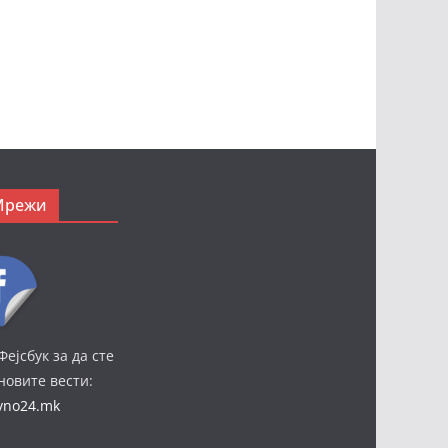
Мрежи
Фејсбук за да сте
јновите вести:
ivno24.mk