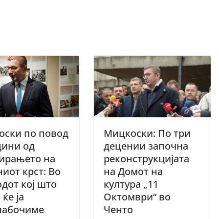
оски по повод
Мицкоски: По три
дини од
децении започна
ирањето на
реконструкцијата
иот крст: Во
на Домот на
дот кој што
култура „11
 ќе ја
Октомври“ во
лабочиме
Ченто