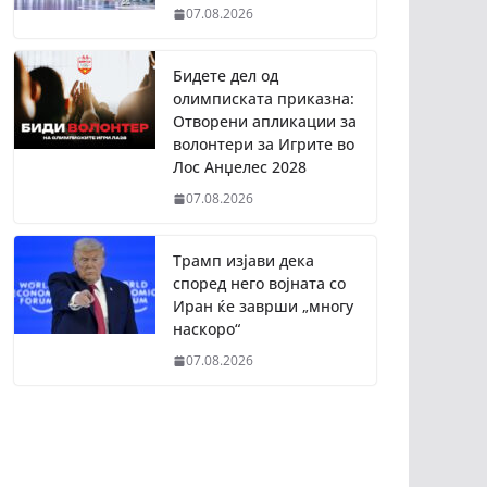
07.08.2026
Бидете дел од
олимписката приказна:
Отворени апликации за
волонтери за Игрите во
Лос Анџелес 2028
07.08.2026
Трамп изјави дека
според него војната со
Иран ќе заврши „многу
наскоро“
07.08.2026