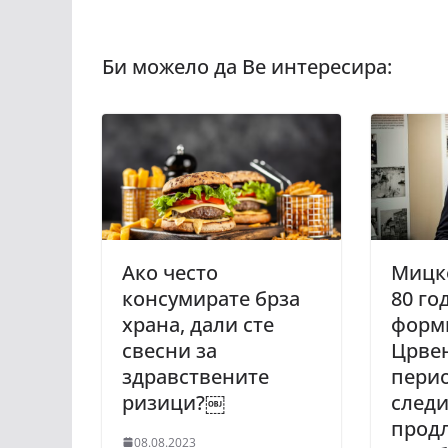
Ако често
Мицк
консумирате брза
80 го
храна, дали сте
форм
свесни за
Црвен
здравствените
перио
ризици?￼
следи
прод
08.08.2023