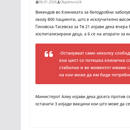
06.01.2026
Objektivno24
Викендов во Клиниката за белодробни заболув
околу 800 пациенти, што е исклучително висок
Ѓиновска-Тасевска за Тв 21 изјави дека вчера
хоспитализирани деца, а 6 се на апарати за к
-Остануваат само неколку слобод
кои шест со потешка клиничка со
стабилни и во моментот имаме с
на кои може да им биде потребн
Министерот Алиу изјави дека досега против се
останати 3 илјади вакцини кои што може да с