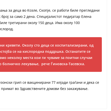
ања за деца во Козле, Скопје, се работи биле прегледани
 број за само 2 дена. Специјалистот педијатар Елена
 биле третирани околу 150 деца. Има околу 100
ислород.
ни кревети. Околу сто деца се хоспитализирани, од
стојба се на кислородна поддршка. Останатите се
амо неколку места кои ги чуваме за поитни случаи
о болничко лекување, рече Ѓиновска-Тасевска.
зонски грип се вакцинирани 77 илјади граѓани и дека се
е примат во Здравствените домови без закажување.