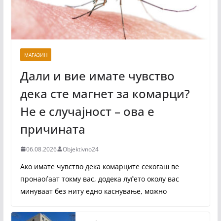
МАГАЗИН
Дали и вие имате чувство
дека сте магнет за комарци?
Не е случајност – ова е
причината
06.08.2026
Objektivno24
Ако имате чувство дека комарците секогаш ве
пронаоѓаат токму вас, додека луѓето околу вас
минуваат без ниту едно каснување, можно