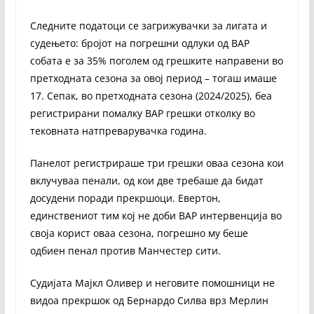
Следните податоци се загрижувачки за лигата и
судењето: бројот на погрешни одлуки од ВАР
собата е за 35% поголем од грешките направени во
претходната сезона за овој период – тогаш имаше
17. Сепак, во претходната сезона (2024/2025), беа
регистрирани помалку ВАР грешки отколку во
тековната натпреварувачка година.
Панелот регистрираше три грешки оваа сезона кои
вклучуваа пенали, од кои две требаше да бидат
досудени поради прекршоци. Евертон,
единствениот тим кој не доби ВАР интервенција во
своја корист оваа сезона, погрешно му беше
одбиен пенал против Манчестер сити.
Судијата Мајкл Оливер и неговите помошници не
видоа прекршок од Бернардо Силва врз Мерлин