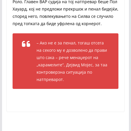
Роло. Главен ВАР судија на тој натпревар беше Пол
Хауард, кој не предложи прекршок и пенал бидејќи,
според него, повлекувањето на Силва се случило
пред топката да биде уфрлена од корнерот.
– Ако не е за пенал, тогаш отсега
на секого му е дозволено да прави
што сака – рече менаџерот на
„карамелите“, Дејвид Мојес, за таа
контроверзна ситуација по
натпреварот.