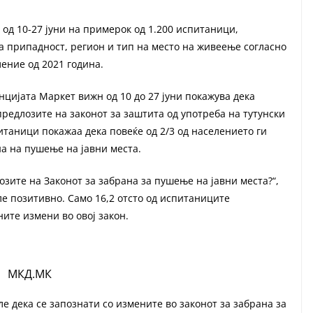
д 10-27 јуни на примерок од 1.200 испитаници,
а припадност, регион и тип на место на живеење согласно
ение од 2021 година.
енцијата Маркет вижн од 10 до 27 јуни покажува дека
предлозите на законот за заштита од употреба на тутунски
итаници покажаа дека повеќе од 2/3 од населението ги
а на пушење на јавни места.
зите на Законот за забрана за пушење на јавни места?“,
ле позитивно. Само 16,2 отсто од испитаниците
ите измени во овој закон.
МКД.МК
е дека се запознати со измените во законот за забрана за