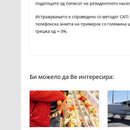
податоците од пописот на резидентното насел
Истражувањето е спроведено со методот CATI –
телефонска анкета на примерок со големина 
грешка од +-3%.