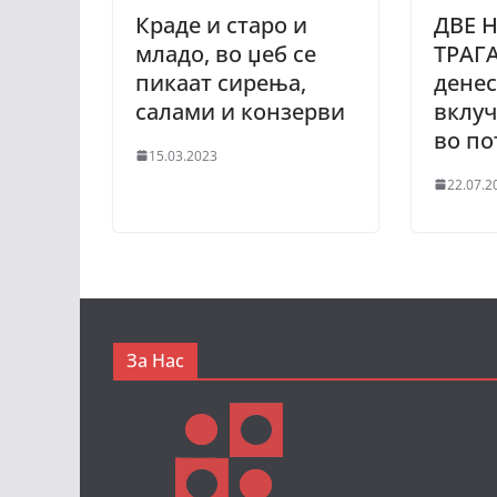
Краде и старо и
ДВЕ 
младо, во џеб се
ТРАГ
пикаат сирења,
денес
салами и конзерви
вклуч
во по
15.03.2023
22.07.2
За Нас