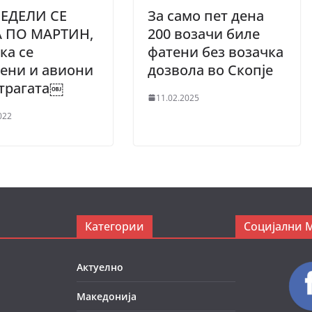
НЕДЕЛИ СЕ
За само пет дена
А ПО МАРТИН,
200 возачи биле
ка се
фатени без возачка
ени и авиони
дозвола во Скопје
трагата￼
11.02.2025
022
Категории
Социјални 
Актуелно
Македонија