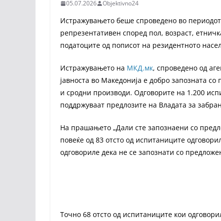
05.07.2026
Objektivno24
Истражувањето беше спроведено во периодот о
репрезентативен според пол, возраст, етничк
податоците од пописот на резидентното насел
Истражувањето на
МКД.мк
, спроведено од аг
јавноста во Македонија е добро запозната со 
и сродни производи. Одговорите на 1.200 исп
поддржуваат предлозите на Владата за забран
На прашањето „Дали сте запознаени со предло
повеќе од 83 отсто од испитаниците одговори
одговориле дека не се запознати со предложен
Точно 68 отсто од испитаниците кои одговорил