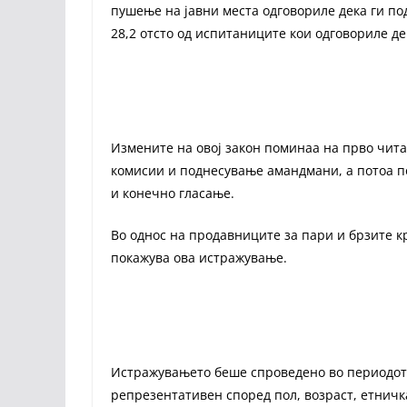
пушење на јавни места одговориле дека ги п
28,2 отсто од испитаниците кои одговориле де
Измените на овој закон поминаа на прво чит
комисии и поднесување амандмани, а потоа п
и конечно гласање.
Во однос на продавниците за пари и брзите к
покажува ова истражување.
Истражувањето беше спроведено во периодот о
репрезентативен според пол, возраст, етничк