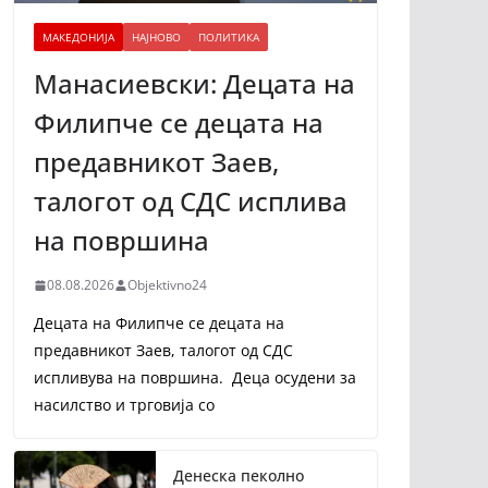
МАКЕДОНИЈА
НАЈНОВО
ПОЛИТИКА
Манасиевски: Децата на
Филипче се децата на
предавникот Заев,
талогот од СДС исплива
на површина
08.08.2026
Objektivno24
Децата на Филипче се децата на
предавникот Заев, талогот од СДС
испливува на површина. Деца осудени за
насилство и трговија со
Денеска пеколно