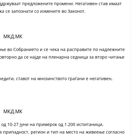
оддржуваат предложените промени. Негативен став имаат
ка се запознати со измените во Законот.
МКД.МК
ање во Собранието и се чека на расправите по надлежните
овторно да се најде на пленарна седница за второ читање
редити, ставот на мнозинството граѓани е негативен,
МКД.МК
д 10-27 јуни на примерок од 1.200 испитаници,
а припадност, регион и тип на место на живеење согласно