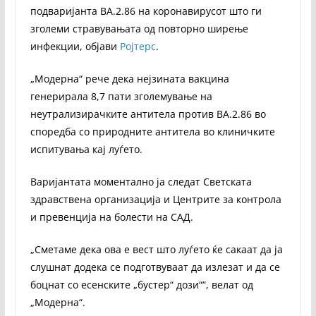
подваријанта BA.2.86 на коронавирусот што ги
зголеми стравувањата од повторно ширење
инфекции, објави
Ројтерс
.
„Модерна“ рече дека нејзината вакцина
генерирала 8,7 пати зголемување на
неутрализирачките антитела против BA.2.86 во
споредба со природните антитела во клиничките
испитувања кај луѓето.
Варијантата моментално ја следат Светската
здравствена организација и Центрите за контрола
и превенција на болести на САД.
„Сметаме дека ова е вест што луѓето ќе сакаат да ја
слушнат додека се подготвуваат да излезат и да се
боцнат со есенските „бустер“ дози““, велат од
„Модерна“.