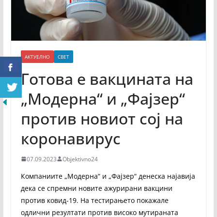
АКТУЕЛНО
СВЕТ
Готова е вакцината на
„Модерна“ и „Фајзер“
против новиот сој на
коронавирус
07.09.2023
Objektivno24
Компаниите „Модерна“ и „Фајзер“ денеска најавија
дека се спремни новите ажурирани вакцини
против ковид-19. На тестирањето покажале
одлични резултати против високо мутираната