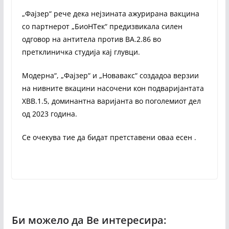
„Фајзер“ рече дека нејзината ажурирана вакцина
со партнерот „БиоНТек“ предизвикала силен
одговор на антитела против BA.2.86 во
претклиничка студија кај глувци.
Модерна“, „Фајзер“ и „Новавакс“ создадоа верзии
на нивните вкацини насочени кон подваријантата
XBB.1.5, доминантна варијанта во поголемиот дел
од 2023 година.
Се очекува тие да бидат претставени оваа есен .