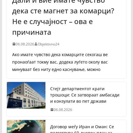
дека сте магнет за комарци?
Не е случајност – ова е
причината
06.08.2026
Objektivno24
Ако имате чувство дека комарците секогаш ве
пронаоѓаат токму вас, додека луѓето околу вас
минуваат без ниту едно каснување, можно
Стејт департментот крати
трошоци: Се затвораат амбасади
и конзулати во пет држави
06.08.2026
Договор меѓу Иран и Оман: Се
подготвува 60-дневен план за