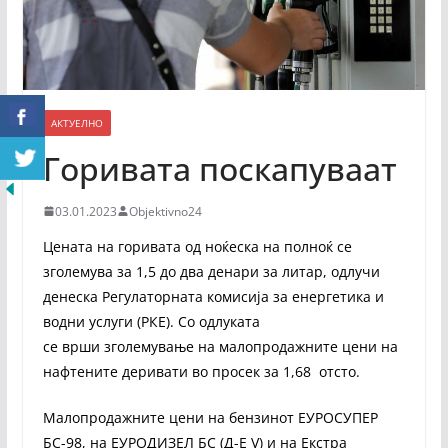
АКТУЕЛНО
Горивата поскапуваат
03.01.2023
Objektivno24
Цената на горивата од ноќеска на полноќ се
зголемува за 1,5 до два денари за литар, одлучи
денеска Регулаторната комисија за енергетика и
водни услуги (РКЕ). Со одлуката
се врши зголемување на малопродажните цени на
нафтените деривати во просек за 1,68 отсто.
Малопродажните цени на бензинот ЕУРОСУПЕР
БС-98, на ЕУРОДИЗЕЛ БС (Д-Е V) и на Екстра