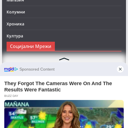
Колумни
Хроника
Култура
Социјални Мрежи
Следете нè на Фејсбук за да сте во тек со најновите
вести:
Objektivno24.mk