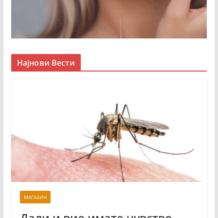
Најнови Вести
МАГАЗИН
Дали и вие имате чувство