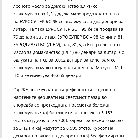
лесното масло за домаќинство (ЕЛ-1) се
зголемуваат за 1,5, додека малопродажната цена
на ЕУРОСУПЕР БС-95 се зголемува за два денари за
литар. Па така ЕУРОСУПЕР БС – 95 ќе се продава за
79 денари за литар, ЕУРОСУПЕР БС – 98 ќе чини 81,
ЕУРОДИЗЕЛ БС (Д-Е V), пак, 81,5, а Екстра лесното
масло за домаќинство (ЕЛ-1) 80 денари за литар. Со
одлуката на РКЕ за 0,062 денари за килограм се
зголемува и малопродажната цена на Мазутот М-1
НС и ќе изнесува 40,655 денари.
Од РКЕ посочуваат дека референтните цени на
нафтените деривати на светскиот пазар во
споредба со претходната пресметка бележат
зголемување кај бензините во просек за 5,153
отсто, кај дизелот за 2,83, кај екстра лесното масло
за 3,424 и кај мазутот за 0,596 отсто. Курсот на
денарот во однос на доларот по кој беа формирани