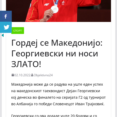
СПОРТ
Гордеј се Македонијо:
Георгиевски ни носи
ЗЛАТО!
02.10.2022
Objektivno24
Македонија може да се радува на уште еден успех
на македонскиот таеквондист Дејан Георгиевски
кој денеска во финалето на серијата Г2 од турнирот
во Албанија го победи Словенецот Иван Трајковиќ.
Георгиевски со ова додаде уште 20 бодови и со