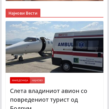
Најнови Вести
МАКЕДОНИЈА
НАЈНОВО
Слета владиниот авион со
повредениот турист од
Бодрум