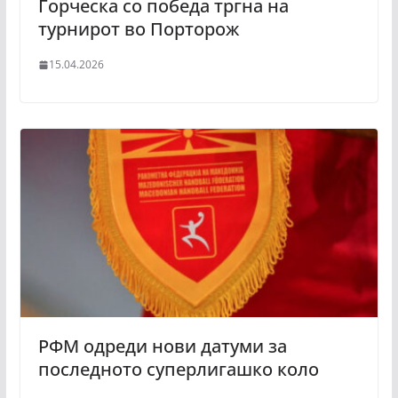
Ѓорческа со победа тргна на
турнирот во Порторож
15.04.2026
РФМ одреди нови датуми за
последното суперлигашко коло