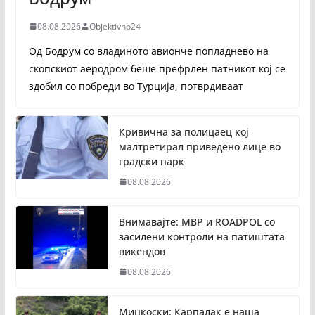
08.08.2026
Objektivno24
Од Бодрум со владиното авионче попладнево на
скопскиот аеродром беше префрлен патникот кој се
здобил со побреди во Турција, потврдиваат
Кривична за полицаец кој
малтретирал приведено лице во
градски парк
08.08.2026
Внимавајте: МВР и ROADPOL со
засилени контроли на патиштата
викендов
08.08.2026
Мицкоски: Карпалак е наша