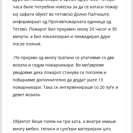
часа биле потребни ноќеска за да се изгаси пожар
кој зафати објект во тетовско Долно Палчиште,
информираат од Противпожарната единица од
Тетово. Пожарот бил пријавен околу 20 часот и 30
минути, а бил локализиран и ликвидиран дури
после полноќ.
-По пријави од многу граѓани се упативме со две
возила и седум пожарникари. Во меѓувреме
увидовме дека пожарот станува се поголем и
побаравме дополнително да дојдат уште 13
пожарникари. Така се интервенираше со 20 луѓе и
девет возила.
Објектот беше голем на три ката, а внатре имаше
многу мебел, теписи и сунѓери материјали што