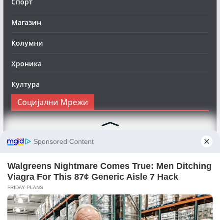
Спорт
Магазин
Колумни
Хроника
Култура
Социјални Мрежи
Следете нè на Фејсбук за да сте во тек со најновите
вести:
Objektivno24.mk