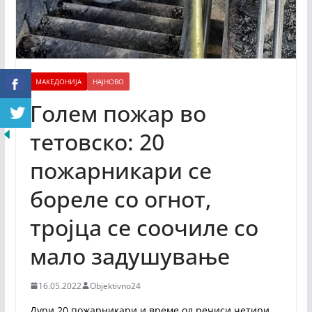
МАКЕДОНИЈА
НАЈНОВО
Голем пожар во
тетовско: 20
пожарникари се
бореле со огнот,
тројца се соочиле со
мало задушување
16.05.2022
Objektivno24
Дури 20 пожарникари и време од речиси четири