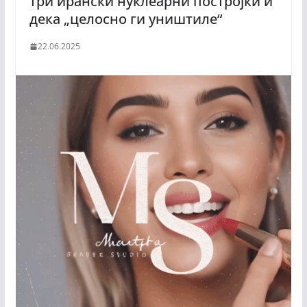
три ирански нуклеарни постројки и
дека „целосно ги уништиле“
22.06.2025