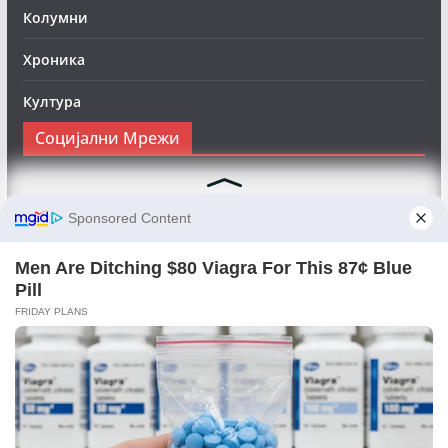
Колумни
Хроника
Култура
Социјални Мрежи
Следете нè на Фејсбук за да сте во тек со најновите
вести:
Objektivno24.mk