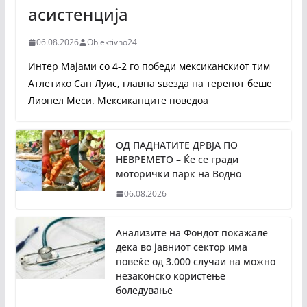
асистенција
06.08.2026
Objektivno24
Интер Мајами со 4-2 го победи мексиканскиот тим
Атлетико Сан Луис, главна ѕвезда на теренот беше
Лионел Меси. Мексиканците поведоа
ОД ПАДНАТИТЕ ДРВЈА ПО
НЕВРЕМЕТО – Ќе се гради
моторички парк на Водно
06.08.2026
Анализите на Фондот покажале
дека во јавниот сектор има
повеќе од 3.000 случаи на можно
незаконско користење
боледување