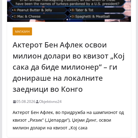
МАГАЗИН
Актерот Бен Афлек освои
милион долари во квизот „Кој
сака да биде милионер“ – ги
донираше на локалните
заедници во Конго
05.08.2026
Objektivno24
Актерот Бен Афлек, во придружба на шампионот од
квизот „Ризик“ („Џепарди“), Џејми Динг, освои
милион долари на квизот „Кој сака