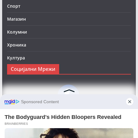
Спорт
Магазин
Колумни
Хроника
Култура
Социјални Мрежи
Следете нè на Фејсбук за да сте во тек со најновите
вести:
Objektivno24.mk