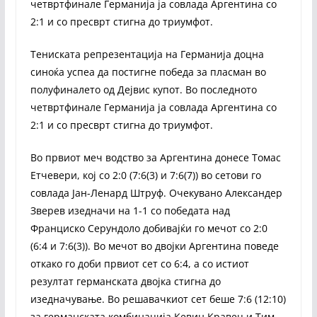
четвртфинале Германија ја совлада Аргентина со
2:1 и со пресврт стигна до триумфот.
Тениската репрезентација на Германија доцна
синоќа успеа да постигне победа за пласман во
полуфиналето од Дејвис купот. Во последното
четвртфинале Германија ја совлада Аргентина со
2:1 и со пресврт стигна до триумфот.
Во првиот меч водство за Аргентина донесе Томас
Етчевери, кој со 2:0 (7:6(3) и 7:6(7)) во сетови го
совлада Јан-Ленард Штруф. Очекувано Александер
Зверев изедначи на 1-1 со победата над
Франциско Серундоло добивајќи го мечот со 2:0
(6:4 и 7:6(3)). Во мечот во двојки Аргентина поведе
откако го доби првиот сет со 6:4, а со истиот
резултат германската двојка стигна до
изедначување. Во решавачкиот сет беше 7:6 (12:10)
за германската комбинација Кевин Кравец и Тим