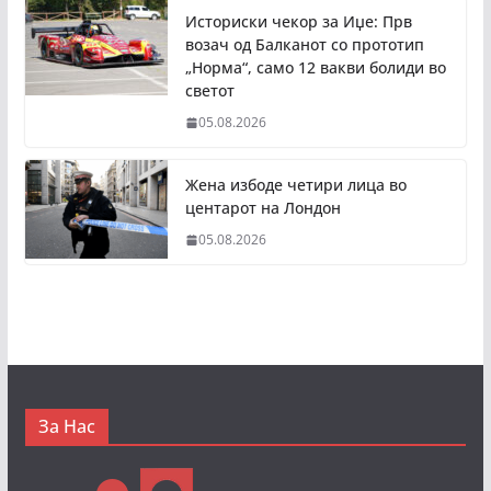
Историски чекор за Иџе: Прв
возач од Балканот со прототип
„Норма“, само 12 вакви болиди во
светот
05.08.2026
Жена избоде четири лица во
центарот на Лондон
05.08.2026
За Нас