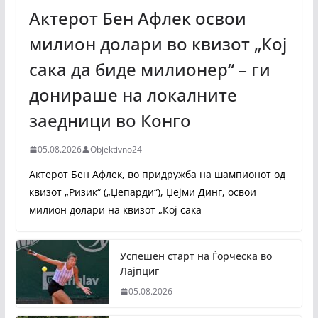
Актерот Бен Афлек освои
милион долари во квизот „Кој
сака да биде милионер“ – ги
донираше на локалните
заедници во Конго
05.08.2026
Objektivno24
Актерот Бен Афлек, во придружба на шампионот од
квизот „Ризик“ („Џепарди“), Џејми Динг, освои
милион долари на квизот „Кој сака
Успешен старт на Ѓорческа во
Лајпциг
05.08.2026