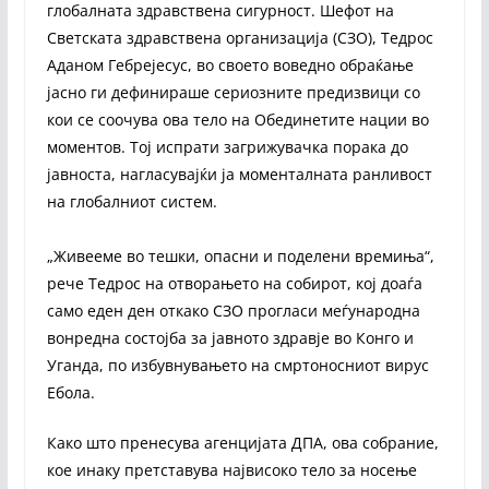
глобалната здравствена сигурност. Шефот на
Светската здравствена организација (СЗО), Тедрос
Аданом Гебрејесус, во своето воведно обраќање
јасно ги дефинираше сериозните предизвици со
кои се соочува ова тело на Обединетите нации во
моментов. Тој испрати загрижувачка порака до
јавноста, нагласувајќи ја моменталната ранливост
на глобалниот систем.
„Живееме во тешки, опасни и поделени времиња“,
рече Тедрос на отворањето на собирот, кој доаѓа
само еден ден откако СЗО прогласи меѓународна
вонредна состојба за јавното здравје во Конго и
Уганда, по избувнувањето на смртоносниот вирус
Ебола.
Како што пренесува агенцијата ДПА, ова собрание,
кое инаку претставува највисоко тело за носење