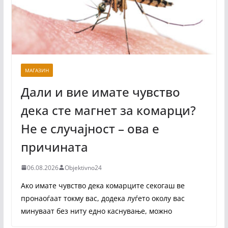
МАГАЗИН
Дали и вие имате чувство
дека сте магнет за комарци?
Не е случајност – ова е
причината
06.08.2026
Objektivno24
Ако имате чувство дека комарците секогаш ве
пронаоѓаат токму вас, додека луѓето околу вас
минуваат без ниту едно каснување, можно