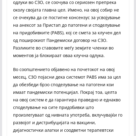
одлуки во СЗО, се соочува со сериозен препрека
околу својата главна цел. Имено, на овој собир не
се очекува да се постигне консензус за усвојување
на анексот за Пристап до патогени и споделување
на придобивките (PABS), кој се смета за клучен дел
од поширокиот Пандемиски договор на СЗО.
Разликите во ставовите меѓу земјите членки во
моментов ја блокираат оваа клучна одлука.
Во соопштението објавено на почетокот на овој
месец, СЗО појасни дека системот PABS има за цел
да обезбеди брзо споделување на патогени кои
имаат пандемиски потенцијал. Покрај тоа, целта
на овој систем е да гарантира праведно и еднакво
споделување на сите придобивки што
произлегуваат од нивната употреба, вклучувајќи го
развојот и дистрибуцијата на вакцини,
дијагностички алатки и соодветни терапевтски