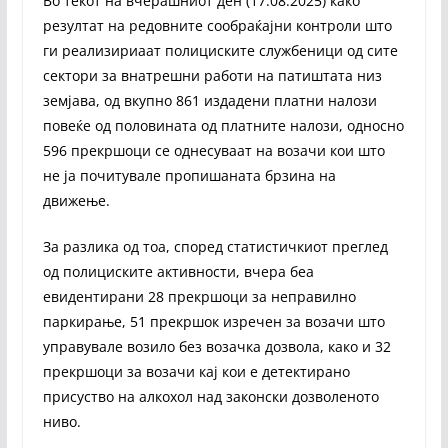
Во текот на вчерашниот ден (17.08.2025) како
резултат на редовните сообраќајни контроли што
ги реализириаат полициските службеници од сите
сектори за внатрешни работи на патиштата низ
земјава, од вкупно 861 издадени платни налози
повеќе од половината од платните налози, односно
596 прекршоци се однесуваат на возачи кои што
не ја почитувале пропишаната брзина на
движење.
За разлика од тоа, според статистичкиот преглед
од полициските активности, вчера беа
евидентирани 28 прекршоци за неправилно
паркирање, 51 прекршок изречен за возачи што
управувале возилo без возачка дозвола, како и 32
прекршоци за возачи кај кои е детектирано
присуство на алкохол над законски дозволеното
ниво.