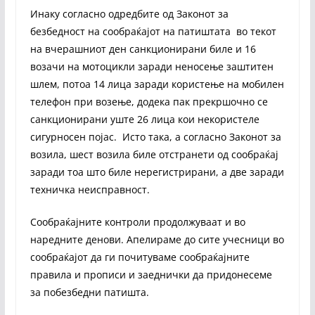
Инаку согласно одредбите од Законот за
безбедност на сообраќајот на патиштата во текот
на вчерашниот ден санкционирани биле и 16
возачи на мотоцикли заради неносење заштитен
шлем, потоа 14 лица заради користење на мобилен
телефон при возење, додека пак прекршочно се
санкционирани уште 26 лица кои некористеле
сигурносен појас. Исто така, а согласно Законот за
возила, шест возила биле отстранети од сообраќај
заради тоа што биле нерегистрирани, а две заради
техничка неисправност.
Сообраќајните контроли продолжуваат и во
наредните денови. Апелираме до сите учесници во
сообраќајот да ги почитуваме сообраќајните
правила и прописи и заеднички да придонесеме
за побезбедни патишта.