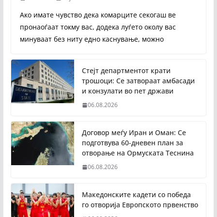
Ако имате чувство дека комарците секогаш ве
пронаоѓаат токму вас, додека луѓето околу вас
минуваат без ниту едно каснување, можно
Стејт департментот крати
трошоци: Се затвораат амбасади
и конзулати во пет држави
06.08.2026
Договор меѓу Иран и Оман: Се
подготвува 60-дневен план за
отворање на Ормуската Теснина
06.08.2026
Македонските кадети со победа
го отворија Европското првенство