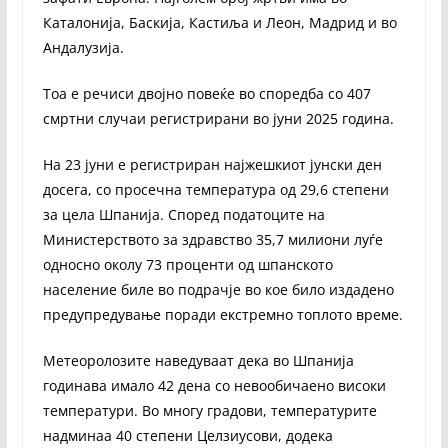
Каталонија, Баскија, Кастиља и Леон, Мадрид и во
Андалузија.
Тоа е речиси двојно повеќе во споредба со 407
смртни случаи регистрирани во јуни 2025 година.
На 23 јуни е регистриран најжешкиот јунски ден
досега, со просечна температура од 29,6 степени
за цела Шпанија. Според податоците на
Министерството за здравство 35,7 милиони луѓе
односно околу 73 проценти од шпанското
население биле во подрачје во кое било издадено
предупредување поради екстремно топлото време.
Метеоролозите наведуваат дека во Шпанија
годинава имало 42 дена со невообичаено високи
температури. Во многу градови, температурите
надминаа 40 степени Целзиусови, додека