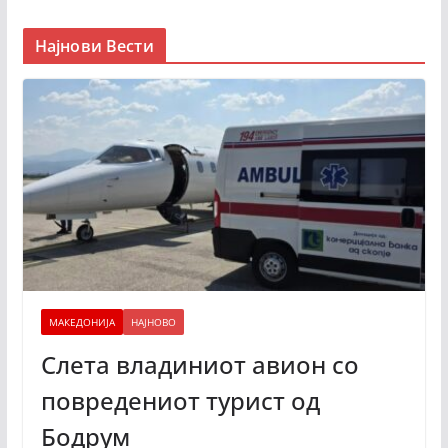
Најнови Вести
МАКЕДОНИЈА
НАЈНОВО
Слета владиниот авион со
повредениот турист од
Бодрум