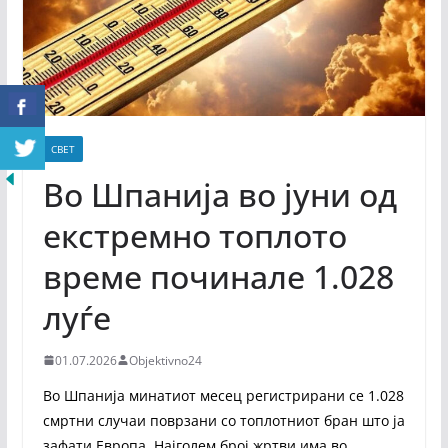
СВЕТ
Во Шпанија во јуни од
екстремно топлото
време починале 1.028
луѓе
01.07.2026
Objektivno24
Во Шпанија минатиот месец регистрирани се 1.028
смртни случаи поврзани со топлотниот бран што ја
зафати Европа. Најголем број жртви има во