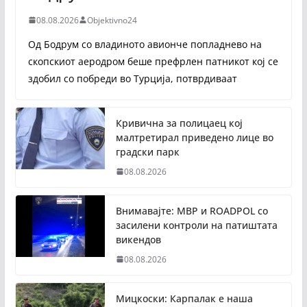
08.08.2026
Objektivno24
Од Бодрум со владиното авионче попладнево на
скопскиот аеродром беше префрлен патникот кој се
здобил со побреди во Турција, потврдиваат
Кривична за полицаец кој
малтретирал приведено лице во
градски парк
08.08.2026
Внимавајте: МВР и ROADPOL со
засилени контроли на патиштата
викендов
08.08.2026
Мицкоски: Карпалак е наша