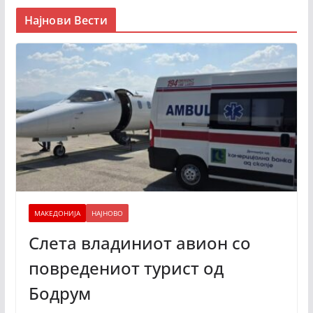
Најнови Вести
МАКЕДОНИЈА
НАЈНОВО
Слета владиниот авион со
повредениот турист од
Бодрум