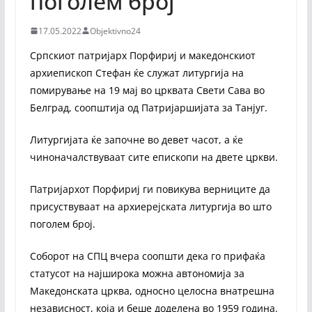
поголем број
17.05.2022
Objektivno24
Српскиот патријарх Порфириј и македонскиот
архиепископ Стефан ќе служат литургија на
помирување на 19 мај во црквата Свети Сава во
Белград, соопштија од Патријаршијата за Танјуг.
Литургијата ќе започне во девет часот, а ќе
чиноначалствуваат сите епископи на двете цркви.
Патријархот Порфириј ги повикува верниците да
присуствуваат на архиерејската литургија во што
поголем број.
Соборот на СПЦ вчера соопшти дека го прифаќа
статусот на најширока можна автономија за
Македонската црква, односно целосна внатрешна
независност, која и беше доделена во 1959 година.