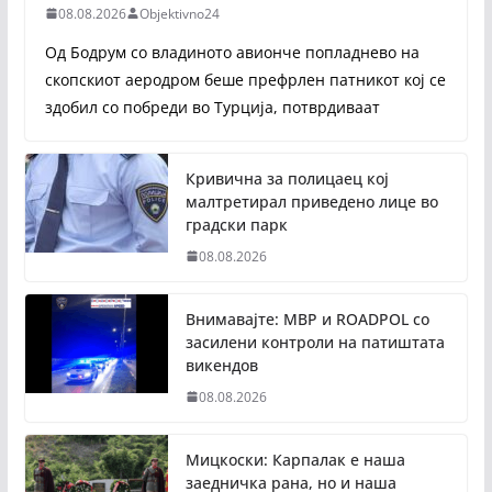
08.08.2026
Objektivno24
Од Бодрум со владиното авионче попладнево на
скопскиот аеродром беше префрлен патникот кој се
здобил со побреди во Турција, потврдиваат
Кривична за полицаец кој
малтретирал приведено лице во
градски парк
08.08.2026
Внимавајте: МВР и ROADPOL со
засилени контроли на патиштата
викендов
08.08.2026
Мицкоски: Карпалак е наша
заедничка рана, но и наша