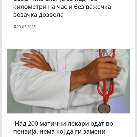
километри на час и без важечка
возачка дозвола
23.03.2025
Над 200 матични лекари одат во
пензија, нема кој да ги замени