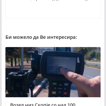
Возел низ Скопје со над 100