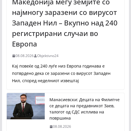
Македонија меѓу земјите со
најмногу заразени со вирусот
Западен Нил – Вкупно над 240
регистрирани случаи во
Европа
08.08.2026
Objektivno24
Кај повеќе од 240 луѓе низ Европа годинава е
потврдено дека се заразени со вирусот Западен
Нил, според неделниот извештај
Манасиевски: Децата на Филипче
се децата на предавникот Заев,
талогот од СДС исплива на
површина
08.08.2026