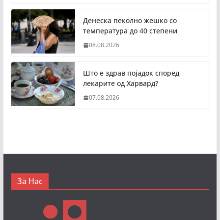
Денеска пеколно жешко со
температура до 40 степени
08.08.2026
Што е здрав појадок според
лекарите од Харвард?
07.08.2026
За Нас