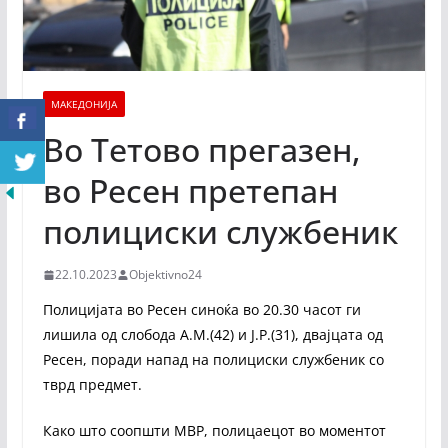
МАКЕДОНИЈА
Во Тетово прегазен,
во Ресен претепан
полициски службеник
22.10.2023
Objektivno24
Полицијата во Ресен синоќа во 20.30 часот ги
лишила од слобода А.М.(42) и Ј.Р.(31), двајцата од
Ресен, поради напад на полициски службеник со
тврд предмет.
Како што соопшти МВР, полицаецот во моментот