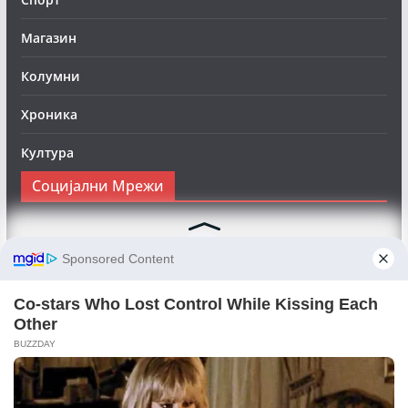
Магазин
Колумни
Хроника
Култура
Социјални Мрежи
Следете нè на Фејсбук за да сте во тек со најновите
вести:
Objektivno24.mk