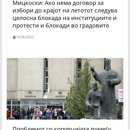
Мицкоски: Ако нема договор за
избори до крајот на летотот следува
целосна блокада на институциите и
протести и блокади во градовите
19.06.2022
Проблемот со корупцијата помеѓу