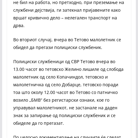
не бил на работа, но претходно, при преземање на
службени дејствија, ги затекнал пријавените како
вршат кривично дело – нелегален транспорт на
дрва.
Во вториот случај, вчера во Тетово малолетник се
обидел да прегази полициски службеник.
Полициски службеници од СВР Тетово вчера во
13.00 часот во тетовско Желино лишиле од слобода
малолетник од село Копачиндол, тетовско и
малолетничка од село Добарце, тетовско поради
тоа што околу 12.00 часот во Тетово со патничко
возило „БМВ“ без регистарски ознаки, кое го
управувал малолетникот, не застанале на даден
знак за запирање од полициски службеник и се
обиделе да го прегазат.
По целосно документирање на случаите ќе следат