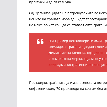
практики и да ги казнува.
Од Организацијата на потрошувачите во неко
цените на храната мора да бидат таргетиран
не може во ист кош да се ставаат сите граѓан
-На пример пензионерите имаат р
помладите граѓани – додава Лонч
Димитриеска Кочоска, која јавно с
е комплексна мерка, која многу те
знае административниот капаците
Претходно, граѓаните ја имаа есенската потр
опфатени околу 70 производи на кои им беа 