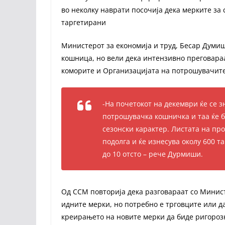
во неколку наврати посочија дека мерките за
таргетирани
Министерот за економија и труд, Бесар Думиш
кошница, но вели дека интензивно преговараа
коморите и Организацијата на потрошувачите
-На почетокот на декември ќе се з
потрошувачка кошничка и таа ќе б
сезонски карактер. Листата на про
подолга и ќе изнесува околу 600 
до 10 отсто – рече Дурмиши.
Од ССМ повторија дека разговараат со Минист
идните мерки, но потребно е трговците или д
креирањето на новите мерки да биде ригороз