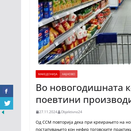
МАКЕДОНИЈА
НАЈНОВО
Во новогодишната к
поевтини производ
27.11.2024
Objektivno24
Од ССМ повторија дека при креирањето на но
постапувањето кон нефер трговските практики