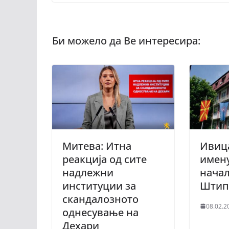
Митева: Итна
Ивица
реакција од сите
имену
надлежни
начал
институции за
Штип
скандалозното
08.02.2
однесување на
Дехари