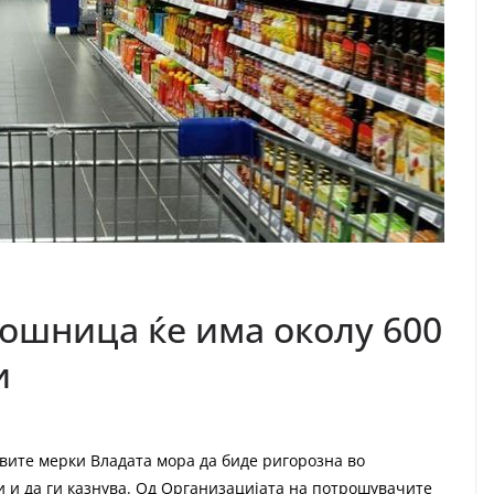
ошница ќе има околу 600
и
вите мерки Владата мора да биде ригорозна во
 и да ги казнува. Од Организацијата на потрошувачите