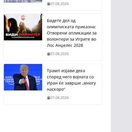
07.08.2026
Бидете дел од
олимписката приказна:
Отворени апликации за
волонтери за Игрите во
Лос Анџелес 2028
07.08.2026
Трамп изјави дека
според него војната со
Иран ќе заврши „многу
наскоро“
07.08.2026