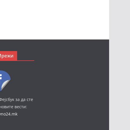
Мрежи
Фејсбук за да сте
јновите вести:
ivno24.mk