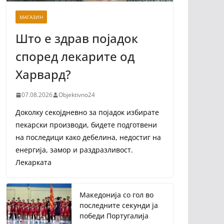
МАГАЗИН
Што е здрав појадок
според лекарите од
Харвард?
07.08.2026
Objektivno24
Доколку секојдневно за појадок избирате
пекарски производи, бидете подготвени
на последици како дебелина, недостиг на
енергија, замор и раздразливост.
Лекарката
Македонија со гол во
последните секунди ја
победи Португалија