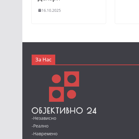
16.10.2025
За Нас
-Независно
-Реално
-Навремено