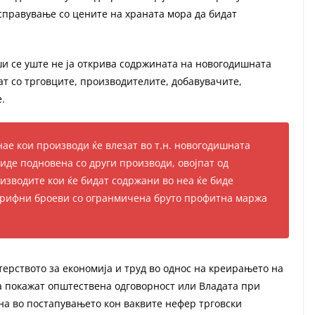
 справување со цените на храната мора да бидат
и се уште не ја открива содржината на новогодишната
т со трговците, производителите, добавувачите,
.
нае кои производи ќе влезат во т.н. новогодишната
иде подновена со други производи, овојпат од
изводите кои ќе бидат содржани во неа ќе биде
тарифни броеви со огранмичена бруто профитна маржа
ерството за економија и труд во однос на креирањето на
а покажат општествена одговорност или Владата при
на во постапувањето кон ваквите нефер трговски