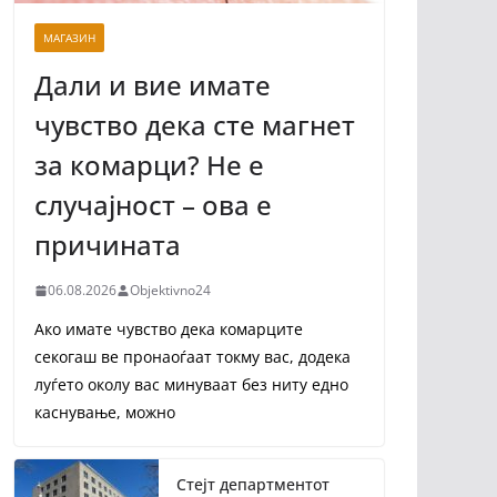
МАГАЗИН
Дали и вие имате
чувство дека сте магнет
за комарци? Не е
случајност – ова е
причината
06.08.2026
Objektivno24
Ако имате чувство дека комарците
секогаш ве пронаоѓаат токму вас, додека
луѓето околу вас минуваат без ниту едно
каснување, можно
Стејт департментот