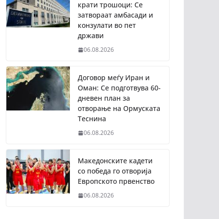
крати трошоци: Се
затвораат амбасади и
конзулати во пет
држави
06.08.2026
Договор меѓу Иран и
Оман: Се подготвува 60-
дневен план за
отворање на Ормуската
Теснина
06.08.2026
Македонските кадети
со победа го отворија
Европското првенство
06.08.2026