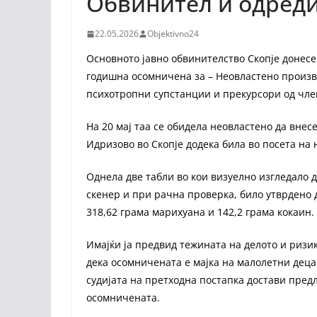
Обвинител и одреди
22.05.2026
Objektivno24
Основното јавно обвинителство Скопје донес
годишна осомничена за – Неовластено произв
психотропни супстанции и прекурсори од член
На 20 мај таа се обидела неовластено да внес
Идризово во Скопје додека била во посета на 
Однела две табли во кои визуелно изгледало д
скенер и при рачна проверка, било утврдено 
318,62 грама марихуана и 142,2 грама кокаин.
Имајќи ја предвид тежината на делото и ризик
дека осомничената е мајка на малолетни деца,
судијата на претходна постапка достави пред
осомничената.