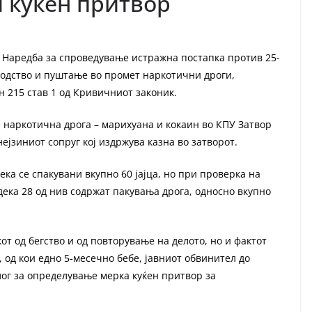
 куќен притвор
е Наредба за спроведување истражна постапка против 25-
одство и пуштање во промет наркотични дроги,
 215 став 1 од Кривичниот законик.
е наркотична дрога – марихуана и кокаин во КПУ Затвор
нејзиниот сопруг кој издржува казна во затворот.
ека се спакувани вкупно 60 јајца, но при проверка на
дека 28 од нив содржат пакувања дрога, односно вкупно
от од бегство и од повторување на делото, но и фактот
 од кои едно 5-месечно бебе, јавниот обвинител до
лог за определување мерка куќен притвор за