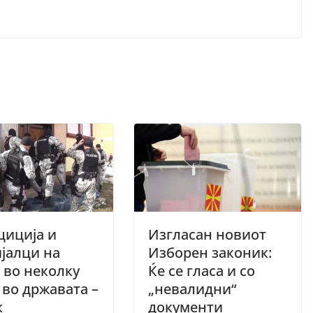
циција и
Изгласан новиот
јалци на
Изборен законик:
 во неколку
Ќе се гласа и со
 во државата –
„невалидни“
к
документи