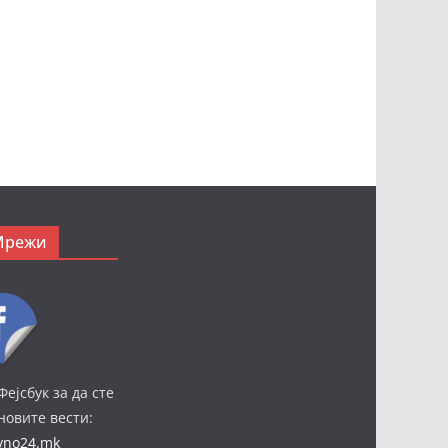
Мрежи
Фејсбук за да сте
јновите вести:
ivno24.mk