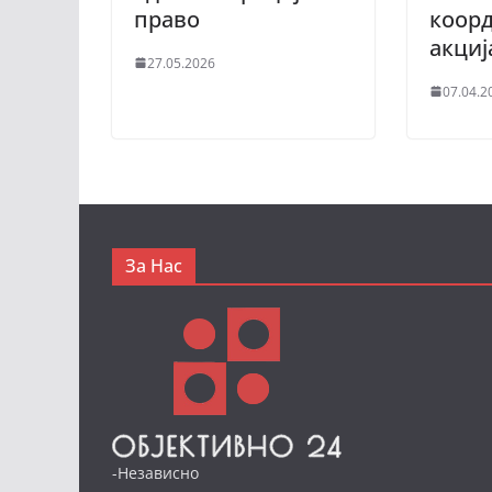
право
коор
акциј
27.05.2026
07.04.2
За Нас
-Независно