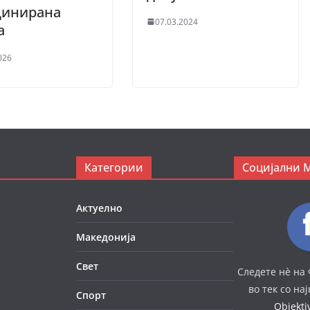
динирана
07.03.2024
а
026
Категории
Социјални 
Актуелно
Македонија
Свет
Следете нè на 
во тек со на
Спорт
Objekt