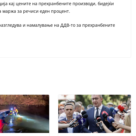
ција кај цените на прехранбените производи, бидејќи
а маржа за речиси еден процент.
разгледува и намалување на ДДВ-то за прехранбените