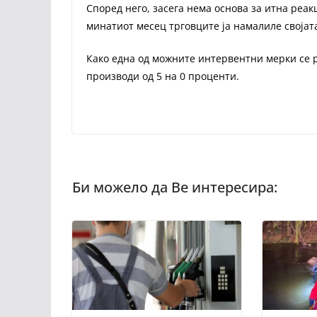
Според него, засега нема основа за итна реак
минатиот месец трговците ја намалиле својат
Како една од можните интервентни мерки се 
производи од 5 на 0 проценти.