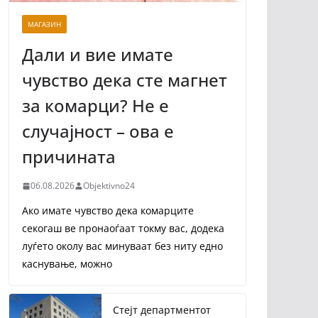
МАГАЗИН
Дали и вие имате
чувство дека сте магнет
за комарци? Не е
случајност – ова е
причината
06.08.2026
Objektivno24
Ако имате чувство дека комарците
секогаш ве пронаоѓаат токму вас, додека
луѓето околу вас минуваат без ниту едно
каснување, можно
Стејт департментот