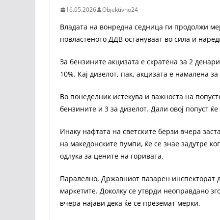
16.05.2026
Objektivno24
Владата на вонредна седница ги продолжи ме
повластеното ДДВ остануваат во сила и наред
За бензините акцизата е скратена за 2 денари
10%. Кај дизелот, пак, акцизата е намалена за
Во понеделник истекува и важноста на попусто
бензините и 3 за дизелот. Дали овој попуст ќ
Инаку нафтата на светските берзи вчера заста
на македонските пумпи, ќе се знае задутре ко
одлука за цените на горивата.
Паралелно, Државниот пазарен инспекторат д
маркетите. Доколку се утврди неоправдано з
вчера најави дека ќе се преземат мерки.