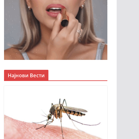
Најнови Вести