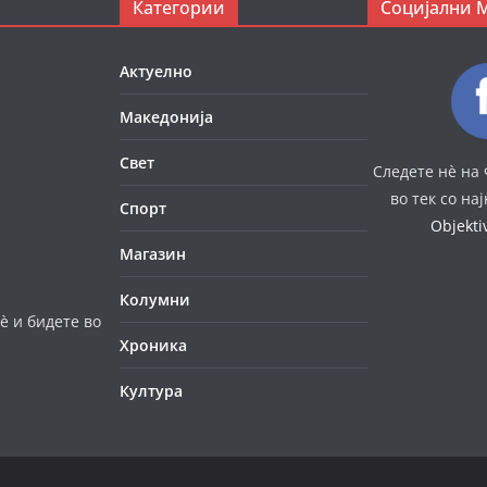
Категории
Социјални 
Актуелно
Македонија
Свет
Следете нè на 
во тек со на
Спорт
Objekt
Магазин
Колумни
è и бидете во
Хроника
Култура