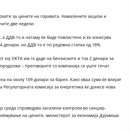
рките за цените на горивата. Намалените акцизи и
ните две недели.
, а ДДВ-то и натаму ќе биде повластено и ќе изнесува
 4 денари, но ДДВ-то е по редовна стапка од 18%.
т кој ОКТА им го даде на бензиските и тоа 2 денари за
е продолжи – преговорите со компанија се уште течат.
на на околу 109 долари за барел. Како оваа сума ќе влијае
га Регулаторната комисија за енергетика ќе донесе нова
о среда спроведува засилени контроли во синџир-
големување на цените, министерот за економија Дурмиши