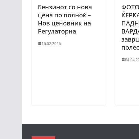
Бензинот со нова
ФОТО
цена по полноќ –
ЌЕРК
Нов ценовник на
ПАДН
Регулаторна
ВАРДА
завр
16.02.2026
поле
04.04.2