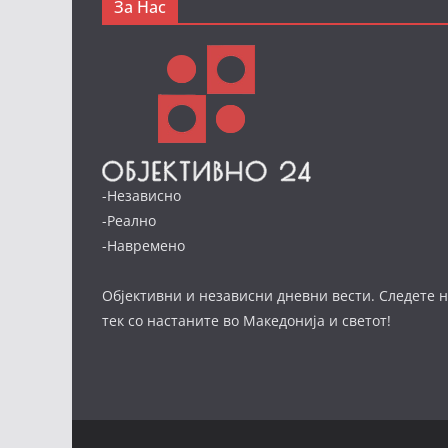
За Нас
-Независно
-Реално
-Навремено
Објективни и независни дневни вести. Следете н
тек со настаните во Македонија и светот!