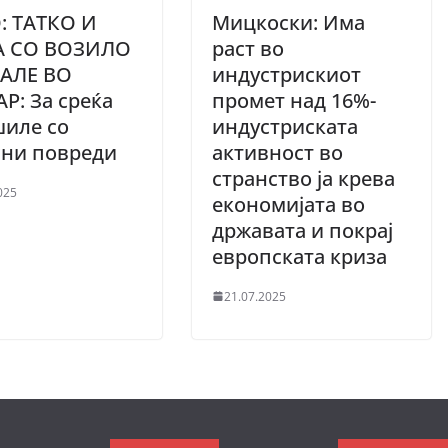
: ТАТКО И
Мицкоски: Има
А СО ВОЗИЛО
раст во
АЛЕ ВО
индустрискиот
Р: За среќа
промет над 16%-
шиле со
индустриската
сни повреди
активност во
странство ја крева
025
економијата во
државата и покрај
европската криза
21.07.2025