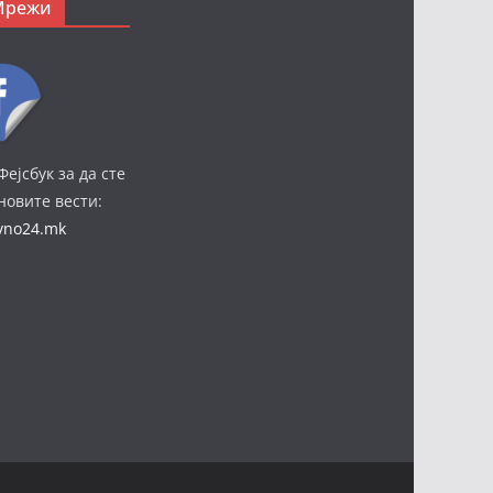
Мрежи
Фејсбук за да сте
јновите вести:
ivno24.mk