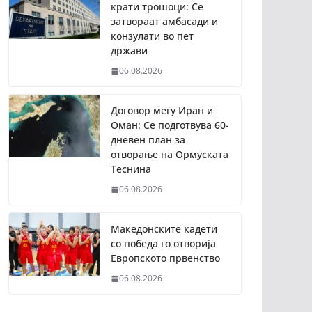
крати трошоци: Се
затвораат амбасади и
конзулати во пет
држави
06.08.2026
Договор меѓу Иран и
Оман: Се подготвува 60-
дневен план за
отворање на Ормуската
Теснина
06.08.2026
Македонските кадети
со победа го отворија
Европското првенство
06.08.2026