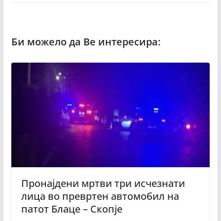
Пронајдени мртви три исчезнати
лица во превртен автомобил на
патот Блаце – Скопје