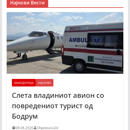
Најнови Вести
МАКЕДОНИЈА
НАЈНОВО
Слета владиниот авион со
повредениот турист од
Бодрум
08.08.2026
Objektivno24