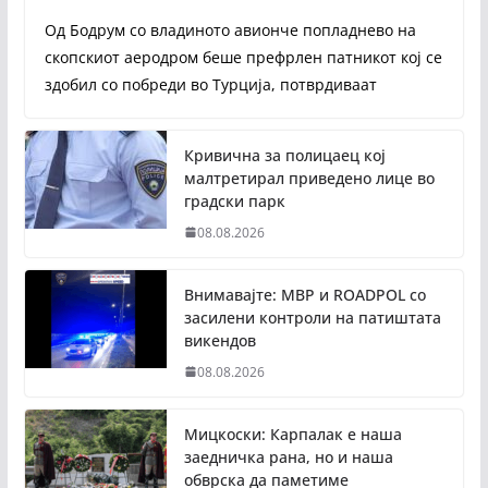
Од Бодрум со владиното авионче попладнево на
скопскиот аеродром беше префрлен патникот кој се
здобил со побреди во Турција, потврдиваат
Кривична за полицаец кој
малтретирал приведено лице во
градски парк
08.08.2026
Внимавајте: МВР и ROADPOL со
засилени контроли на патиштата
викендов
08.08.2026
Мицкоски: Карпалак е наша
заедничка рана, но и наша
обврска да паметиме