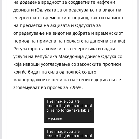
на додадена вредност за соодветните нафтени
деривати (Одлуката за определување на видот на
енергентите, временскиот период, како и начинот
на пресметка на акцизата и Одлуката за
определување на видот на добрата и временскиот
период на примена на повластена даночна стапка)
Регулаторната комисија за енергетика и водни
услуги на Република Македонија донесе Одлука со
која изврши усогласување со законските прописи
кои ќе бидат на сила од полноќ со што
малопродажните цени на нафтените деривати се
зголемуваат во просек за 7,96%.