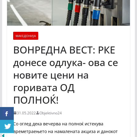
МАКЕДОНИЈА
ВОНРЕДНА ВЕСТ: РКЕ
донесе одлука- ова се
новите цени на
горивата ОД
ПОЛНОЌ!
31.05.2022
Objektivno24
Со оглед дека вечерва на полноќ истекува
времетраењето на намалената акциза и данокот