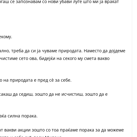
гаш се запознавам со нови убави луѓе што ми ја враќат
екому.
ално, треба да си ја чуваме природата. Наместо да дојдеме
счистиме сето ова, бидејќи на секого му смета вакво
 на природата е пред сѐ за себе.
сакаш да седиш, зошто да не исчистиш, зошто да е
аќа силна порака.
ат вакви акции зошто со тоа праќаме порака за да можеме