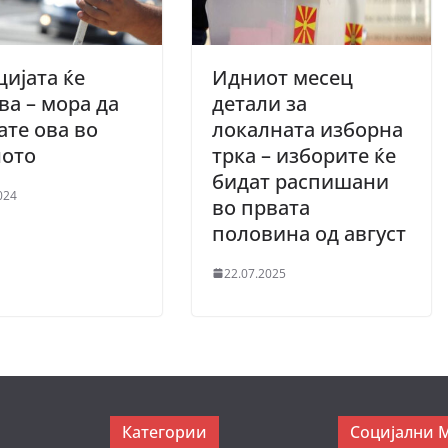
ијата ќе
Идниот месец
ва – мора да
детали за
ате ова во
локалната изборна
лото
трка – изборите ќе
бидат распишани
024
во првата
половина од август
22.07.2025
Категории
Социјални 