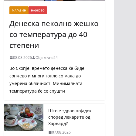
МАГАЗИН
НАЈНОВО
Денеска пеколно жешко
со температура до 40
степени
08.08.2026
Objektivno24
Во Скопје, времето денеска ќе биде
сончево и многу топло со мала до
умерена облачност. Минималната
температура ќе се спушти
Што е здрав појадок
според лекарите од
Харвард?
07.08.2026