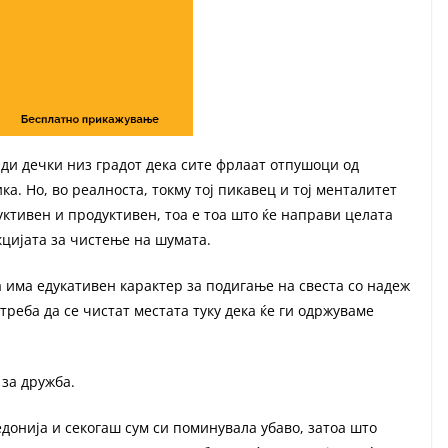
ади дечки низ градот дека сите фрлаат отпушоци од
а. Но, во реалноста, токму тој пикавец и тој менталитет
уктивен и продуктивен, тоа е тоа што ќе направи целата
кцијата за чистење на шумата.
а има едукативен карактер за подигање на свеста со надеж
треба да се чистат местата туку дека ќе ги одржуваме
 за дружба.
донија и секогаш сум си поминувала убаво, затоа што