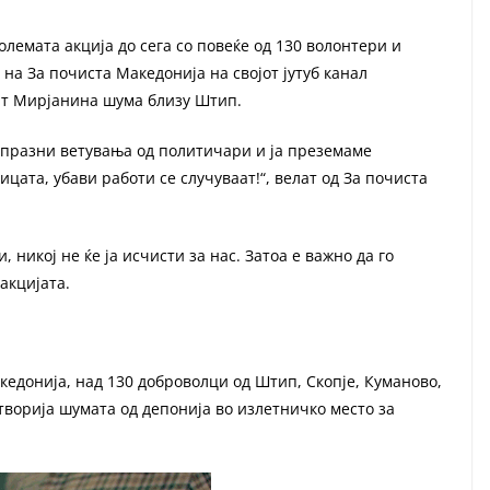
олемата акција до сега со повеќе од 130 волонтери и
 на За почиста Македонија на својот јутуб канал
стат Мирјанина шума близу Штип.
а празни ветувања од политичари и ја преземаме
цата, убави работи се случуваат!“, велат од За почиста
 никој не ќе ја исчисти за нас. Затоа е важно да го
акцијата.
едонија, над 130 доброволци од Штип, Скопје, Куманово,
етворија шумата од депонија во излетничко место за