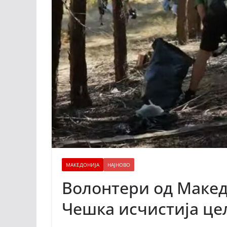
МАКЕДОНИЈА
НАЈНОВО
Волонтери од Макед
Чешка исчистија це