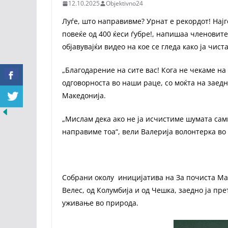
12.10.2025
Objektivno24
Луѓе, што направивме? Урнат е рекордот! Најг
повеќе од 400 ќеси ѓубре!, напишаа членовите
објавувајќи видео на кое се гледа како ја чи
„Благодарение на сите вас! Кога не чекаме н
одговорноста во наши раце, со моќта на заедни
Македонија.
„Мислам дека ако не ја исчистиме шумата сами,
направиме тоа“, вели Валерија волонтерка во 
Собрани околу иницијатива на За почиста Мак
Велес, од Колумбија и од Чешка, заедно ја пр
уживање во природа.