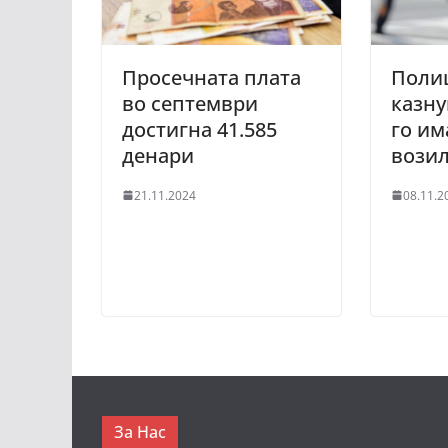
Просечната плата
Полиц
во септември
казну
достигна 41.585
го им
денари
вози
21.11.2024
08.11.2
За Нас