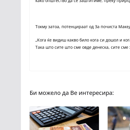
како општество да се заштитиме, преку природ
Токму затоа, потенцираат од За почиста Макед
„Кога ќе видиш какво било кога си дошол и ког
Така што сите што сме овде денеска, сите сме 