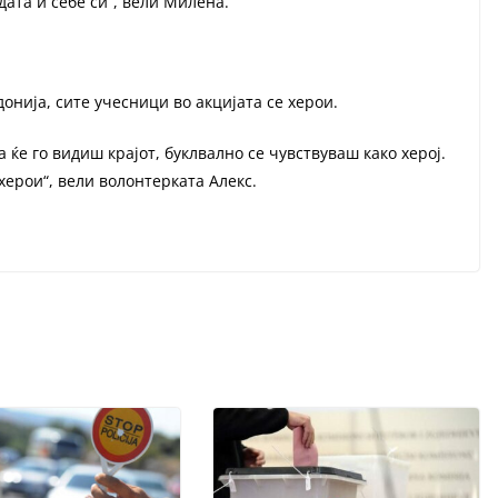
ата и себе си“, вели Милена.
онија, сите учесници во акцијата се херои.
а ќе го видиш крајот, буклвално се чувствуваш како херој.
херои“, вели волонтерката Алекс.