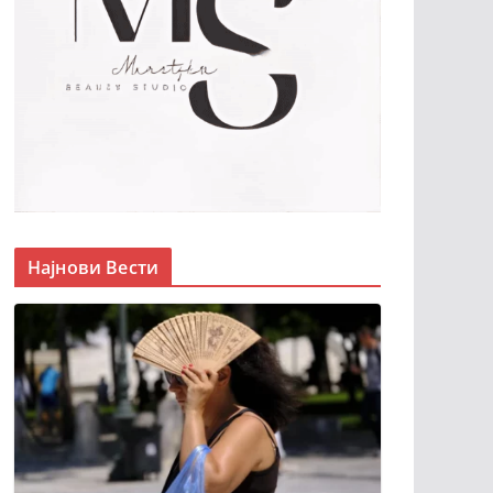
Најнови Вести