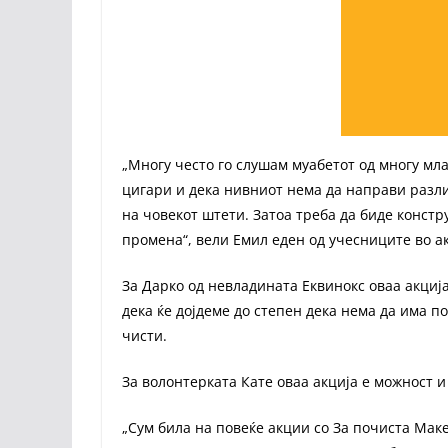
„Многу често го слушам муабетот од многу мл
цигари и дека нивниот нема да направи разлик
на човекот штети. Затоа треба да биде констр
промена“, вели Емил еден од учесниците во а
За Дарко од невладината Еквинокс оваа акциј
дека ќе дојдеме до степен дека нема да има по
чисти.
За волонтерката Кате оваа акција е можност и
„Сум била на повеќе акции со За почиста Маке