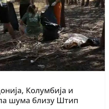
онија, Колумбија и
ла шума близу Штип