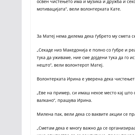
освен чистењето има и музика и дружба и секо
мотивацијата“, вели волонтерката Кате.
За Матеј нема дилема дека ѓубрето му смета с
„Секаде низ Македонија е полно со ѓубре и ре
тука да уживаме, ние сме дојдени тука да го и
нешто“, вели волонтерот Матеј.
Волонтерката Ирина е уверена дека чистењето
„Еве на пример, си имаш некое место кај што 
валкано“, прашува Ирина.
Милена пак, вели дека со ваквите акции се пр
„Сметам дека е многу важно да се организира