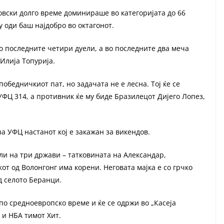
ски долго време доминираше во категоријата до 66
 оди баш најдобро во октагонот.
последните четири дуели, а во последните два меча
Илија Топурија.
обедничкиот пат, но задачата не е лесна. Тој ќе се
УФЦ 314, а противник ќе му биде Бразилецот Дијего Лопез,
за УФЦ настанот кој е закажан за викендов.
ли на три држави – татковината на Александар,
кот од Волонгонг има корени. Неговата мајка е со грчко
д селото Беранци.
по средноевропско време и ќе се одржи во „Касеја
 и НБА тимот Хит.