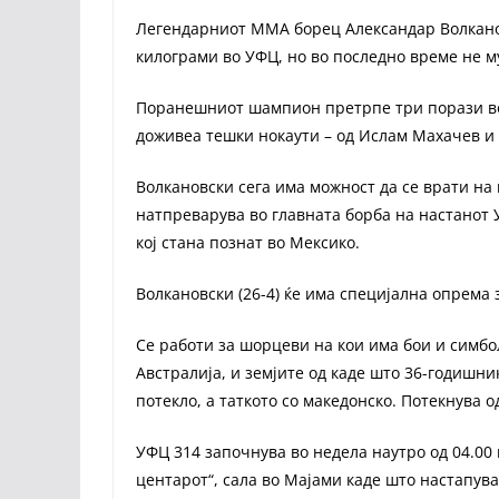
Легендарниот ММА борец Александар Волканов
килограми во УФЦ, но во последно време не му
Поранешниот шампион претрпе три порази во 
доживеа тешки нокаути – oд Ислам Махачев и 
Волкановски сега има можност да се врати на п
натпреварува во главната борба на настанот 
кој стана познат во Мексико.
Волкановски (26-4) ќе има специјална опрема 
Се работи за шорцеви на кои има бои и симбо
Австралија, и земјите од каде што 36-годишни
потекло, а таткото со македонско. Потекнува о
УФЦ 314 започнува во недела наутро од 04.00 
центарот“, сала во Мајами каде што настапува