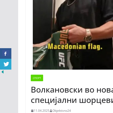
СПОРТ
Волкановски во нова
специјални шорцеви
11.04.2025
Objektivno24