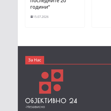
последните 20
години“
15.07.2026
За Нас
-Независно