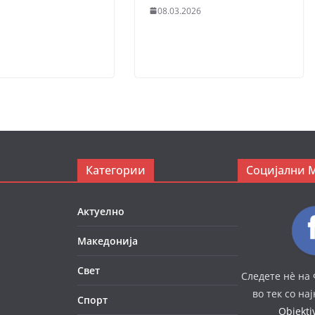
08.03.2026
Категории
Социјални 
Актуелно
Македонија
Свет
Следете нè на 
во тек со на
Спорт
Objekt