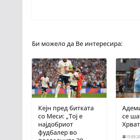
Кејн пред битката
Адеми
со Меси: „Тој е
се ш
најдобриот
Хрва
фудбалер во
15.05.2