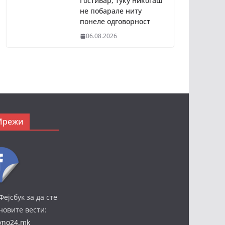
Гостивар, туку никогаш
не побарале ниту
понеле одговорност
06.08.2026
Мрежи
Фејсбук за да сте
јновите вести:
ivno24.mk