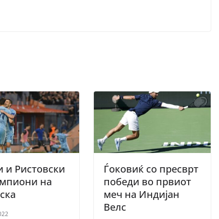
 и Ристовски
Ѓоковиќ со пресврт
ампиони на
победи во првиот
тска
меч на Индијан
Велс
022