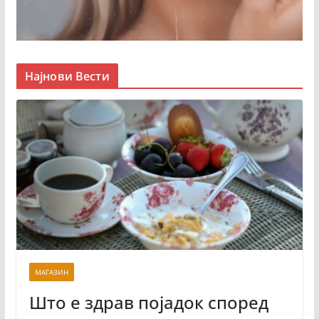
Најнови Вести
МАГАЗИН
Што е здрав појадок според