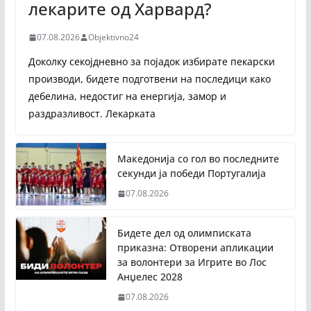
лекарите од Харвард?
07.08.2026
Objektivno24
Доколку секојдневно за појадок избирате пекарски
производи, бидете подготвени на последици како
дебелина, недостиг на енергија, замор и
раздразливост. Лекарката
Македонија со гол во последните
секунди ја победи Португалија
07.08.2026
Бидете дел од олимписката
приказна: Отворени апликации
за волонтери за Игрите во Лос
Анџелес 2028
07.08.2026