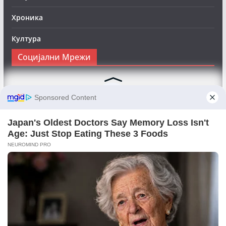
Хроника
Култура
Социјални Мрежи
Следете нè на Фејсбук за да сте во тек со најновите
вести:
Objektivno24.mk