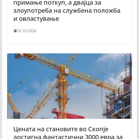
примање поткуп, а двајца за
злоупотреба на службена положба
и овластување
16.10.2024
Цената на становите во Скопје
достигна фантастични 3000 евра за