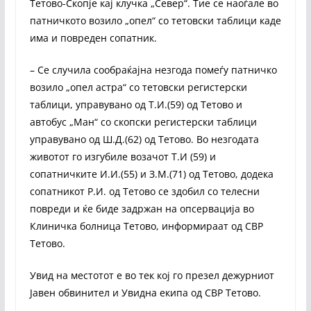
Тетово-Скопје кај клучка „Север“. Тие се наоѓале во
патничкото возило „опел“ со тетовски таблици каде
има и повреден сопатник.
– Се случила сообраќајна незгода помеѓу патничко
возило „опел астра“ со тетовски регистерски
таблици, управувано од Т.И.(59) од Тетово и
автобус „Ман“ со скопски регистерски таблици
управувано од Ш.Д.(62) од Тетово. Во незгодата
животот го изгубиле возачот Т.И (59) и
сопатничките И.И.(55) и З.М.(71) од Тетово, додека
сопатникот Р.И. од Тетово се здобил со телесни
повреди и ќе биде задржан на опсервација во
Клиничка болница Тетово, информираат од СВР
Тетово.
Увид на местотот е во тек кој го презел дежурниот
Јавен обвинител и Увидна екипа од СВР Тетово.