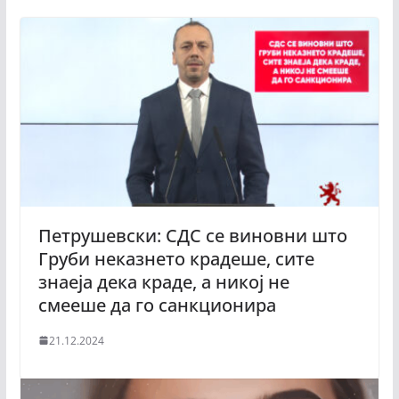
Петрушевски: СДС се виновни што
Груби неказнето крадеше, сите
знаеја дека краде, а никој не
смееше да го санкционира
21.12.2024