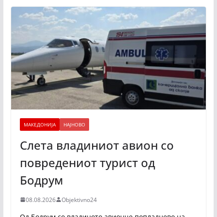
МАКЕДОНИЈА
НАЈНОВО
Слета владиниот авион со
повредениот турист од
Бодрум
08.08.2026
Objektivno24
Од Бодрум со владиното авионче попладнево на