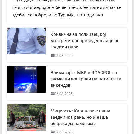
скопскиот аеродром беше префрлен патникот кој се
здобил со побреди во Турција, потврдиваат
Кривична за полицаец кој
малтретирал приведено лице во
градски парк
08.08.2026
Внимавајте: МВР и ROADPOL со
засилени контроли на патиштата
викендов
08.08.2026
Мицкоски: Карпалак е наша
заедничка рана, но и наша
обврска да паметиме
08.08.2026