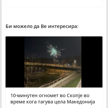
10-минутен огномет во Скопје во
време кога тагува цела Македонија