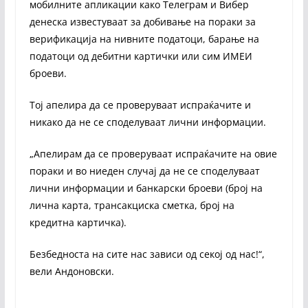
мобилните апликации како Телеграм и Вибер
денеска известуваат за добивање на пораки за
верификација на нивните податоци, барање на
податоци од дебитни картички или сим ИМЕИ
броеви.
Тој апелира да се проверуваат испраќачите и
никако да не се споделуваат лични информации.
„Апелирам да се проверуваат испраќачите на овие
пораки и во ниеден случај да не се споделуваат
лични информации и банкарски броеви (број на
лична карта, трансакциска сметка, број на
кредитна картичка).
Безбедноста на сите нас зависи од секој од нас!“,
вели Андоновски.