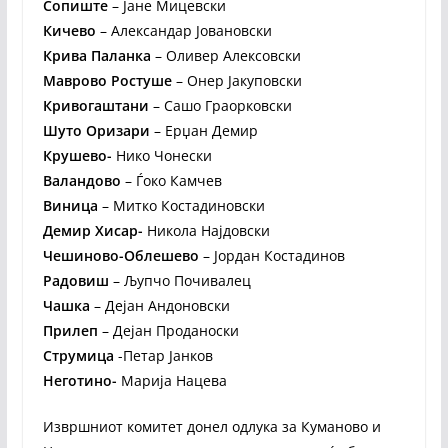
Сопиште
– Јане Мицевски
Кичево
– Александар Јовановски
Крива Паланка
– Оливер Алексовски
Маврово Ростуше
– Онер Јакуповски
Кривогаштани
– Сашо Граорковски
Шуто Оризари
– Ерџан Демир
Крушево-
Нико Чонески
Валандово
– Ѓоко Камчев
Виница
– Митко Костадиновски
Демир Хисар-
Никола Најдовски
Чешиново-Облешево
– Јордан Костадинов
Радовиш
– Љупчо Почивалец
Чашка
– Дејан Андоновски
Прилеп
– Дејан Проданоски
Струмица
-Петар Јанков
Неготино-
Марија Нацева
Извршниот комитет донел одлука за Куманово и