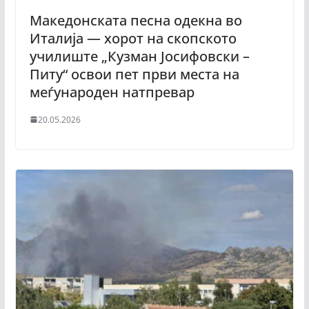
Mакедонската песна одекна во
Италија — хорот на скопското
училиште „Кузман Јосифовски –
Питу“ освои пет први места на
меѓународен натпревар
20.05.2026