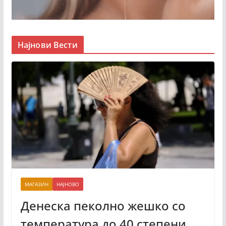
Најнови Вести
МАГАЗИН
НАЈНОВО
Денеска пеколно жешко со
температура до 40 степени