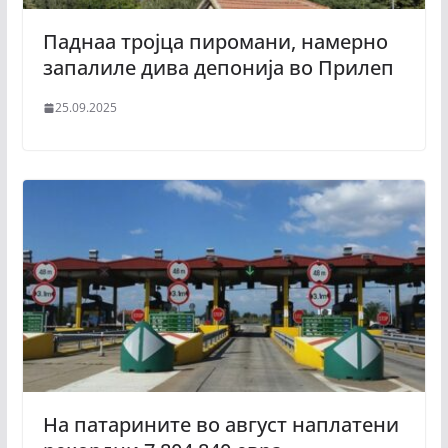
Паднаа тројца пиромани, намерно
запалиле дива депонија во Прилеп
25.09.2025
На патарините во август наплатени