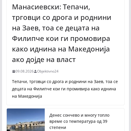
Манасиевски: Тепачи,
трговци со дрога и роднини
на Заев, тоа се децата на
Филипче кои ги промoвира
како иднина на Македонија
ако дојде на власт
09.08.2026
Objektivno24
Тепачи, трговци со дрога и роднини на Заев, тоа се
децата на Филипче кои ги промивира како иднина
на Македонија
Денес сончево и многу топло
време со температура од 39
степени