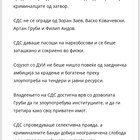
криминалците од затвор.
СДС не се огради од Зоран Заев, Васко Ковачевски,
Артан Груби и Филип Андов.
СДС даваше пасоши на наркобосови и се беше
заташкано и сокриено во фиоки.
Сојузот со ДУИ не беше ништо повеќе од заедничка
амбиција за крадење и богатење преку
злоупотреба на тендери и јавни ресурси.
Владеењето на СДС достигна врв со дозволата
Груби да ги злоупотребува институциите, и да ги
третира како свој приватен имот.
СДС спроведуваше селективна правда, а
криминалните банди добија неограничена слобода