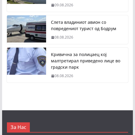
09.08.2026
Слета владиниот авион со
повредениот турист од Бодрум
08.08.2026
Кривична за полицаец кој
малтретирал приведено лице во
градски парк
08.08.2026
За Нас