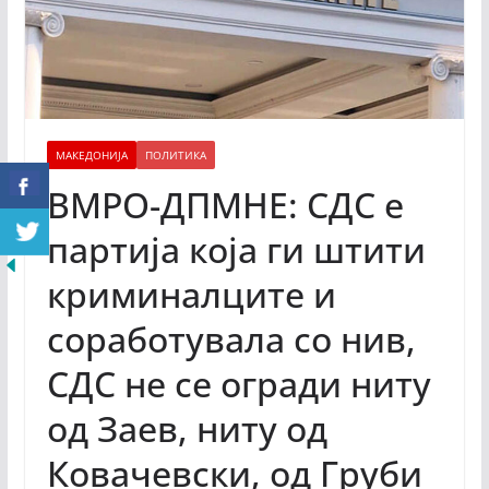
МАКЕДОНИЈА
ПОЛИТИКА
ВМРО-ДПМНЕ: СДС е
партија која ги штити
криминалците и
соработувала со нив,
СДС не се огради ниту
од Заев, ниту од
Ковачевски, од Груби