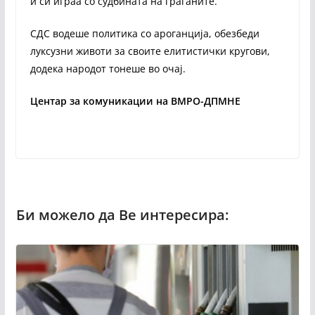
и си играа со судбината на граѓаните.
СДС водеше политика со ароганција, обезбеди
луксузни животи за своите елитистички кругови,
додека народот тонеше во очај.
Центар за комуникации на ВМРО-ДПМНЕ