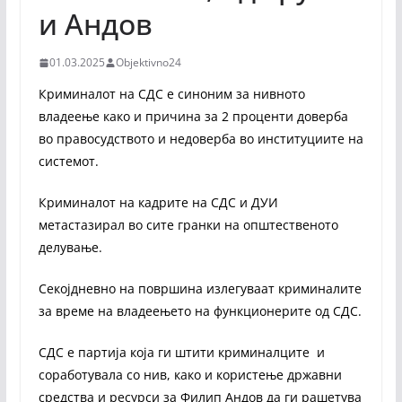
и Андов
01.03.2025
Objektivno24
Криминалот на СДС е синоним за нивното
владеење како и причина за 2 проценти доверба
во правосудството и недоверба во институциите на
системот.
Криминалот на кадрите на СДС и ДУИ
метастазирал во сите гранки на општественото
делување.
Секојдневно на површина излегуваат криминалите
за време на владеењето на функционерите од СДС.
СДС е партија која ги штити криминалците и
соработувала со нив, како и користење државни
средства и ресурси за Филип Андов да ги рашетува