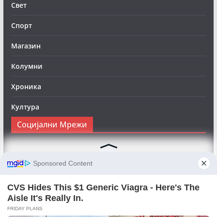
Свет
Спорт
Магазин
Колумни
Хроника
Култура
Социјални Мрежи
Следете нè на Фејсбук за да сте во тек со најновите
вести:
Objektivno24.mk