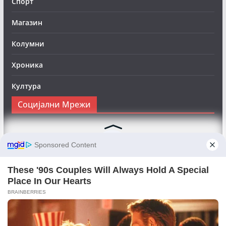
Спорт
Магазин
Колумни
Хроника
Култура
Социјални Мрежи
Следете нè на Фејсбук за да сте во тек со најновите
вести:
Objektivno24.mk