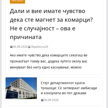
МАГАЗИН
Дали и вие имате чувство
дека сте магнет за комарци?
Не е случајност – ова е
причината
06.08.2026
Objektivno24
Ако имате чувство дека комарците секогаш ве
пронаоѓаат токму вас, додека луѓето околу вас
минуваат без ниту едно каснување, можно
Стејт департментот крати
трошоци: Се затвораат амбасади
и конзулати во пет држави
06.08.2026