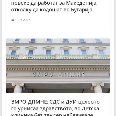
повеќе да работат за Македонија,
отколку да кодошат во Бугарија
11.05.2026
ВМРО-ДПМНЕ: СДС и ДУИ целосно
го урнисаа здравството, во Детска
клиника без тендер набавувале