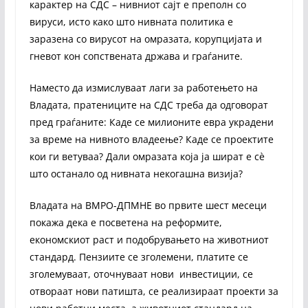
карактер на СДС – нивниот сајт е преполн со
вируси, исто како што нивната политика е
заразена со вирусот на омразата, корупцијата и
гневот кон сопствената држава и граѓаните.
Наместо да измислуваат лаги за работењето на
Владата, пратениците на СДС треба да одговорат
пред граѓаните: Каде се милионите евра украдени
за време на нивното владеење? Каде се проектите
кои ги ветуваа? Дали омразата која ја шират е сè
што останало од нивната некогашна визија?
Владата на ВМРО-ДПМНЕ во првите шест месеци
покажа дека е посветена на реформите,
економскиот раст и подобрувањето на животниот
стандард. Пензиите се зголемени, платите се
зголемуваат, оточнуваат нови инвестиции, се
отвораат нови патишта, се реализираат проекти за