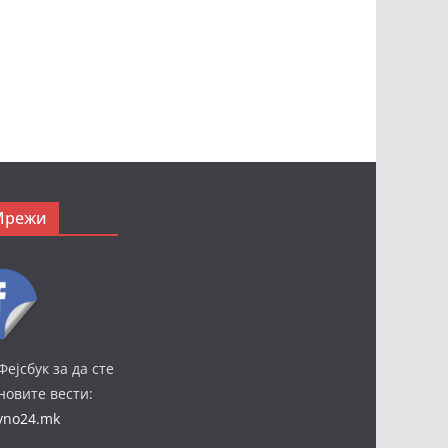
Мрежи
Фејсбук за да сте
јновите вести:
ivno24.mk