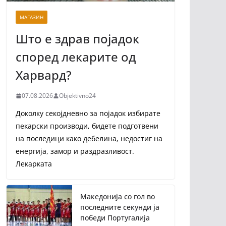
МАГАЗИН
Што е здрав појадок
според лекарите од
Харвард?
07.08.2026
Objektivno24
Доколку секојдневно за појадок избирате
пекарски производи, бидете подготвени
на последици како дебелина, недостиг на
енергија, замор и раздразливост.
Лекарката
Македонија со гол во
последните секунди ја
победи Португалија