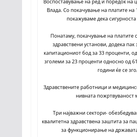
Воспоставување на ред и поредок на ц
Влада. Со покачување на платите на
покажуваме дека сигурноста 
Понатаму, покачување на платите о
здравствени установи, додека пак
капитациониот бод за 33 проценти, од
зголеми за 23 проценти односно од 61
години ќе се зг
Здравствените работници и медицински
нивната пожртвуваност м
Три најважни сектори- обезбедува
квалитетна здравствена заштита за па
за функционирање на државата 