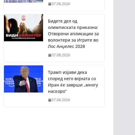
07.08.2026
Бидете дел од
олимписката приказна:
Отворени апликации за
волонтери за Игрите во
Лос Анџелес 2028
07.08.2026
Трамп изјави дека
според него војната со
Иран ќе заврши „многу
наскоро“
07.08.2026