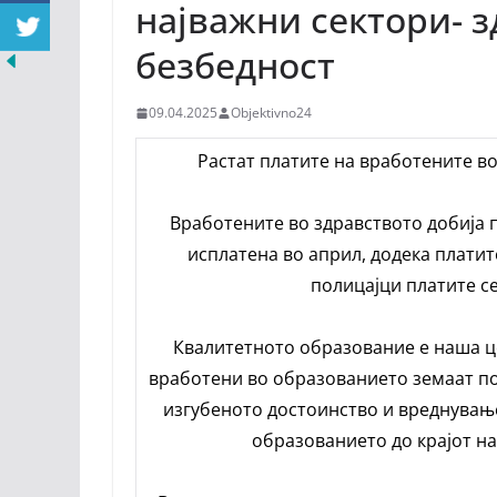
најважни сектори- з
безбедност
09.04.2025
Objektivno24
Растат платите на вработените в
Вработените во здравството добија 
исплатена во април, додека платит
полицајци платите се
Квалитетното образование е наша це
вработени во образованието земаат по
изгубеното достоинство и вреднување
образованието до крајот на