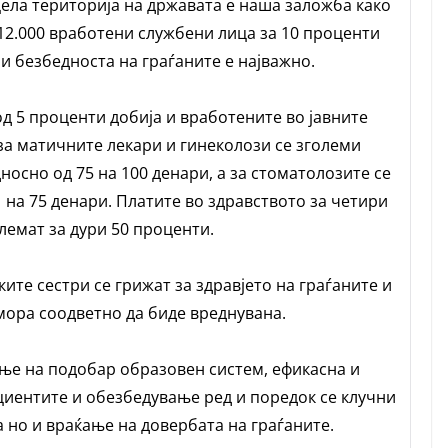
ела територија на државата е наша заложба како
 12.000 вработени службени лица за 10 проценти
и безбедноста на граѓаните е најважно.
д 5 проценти добија и вработените во јавните
 за матичните лекари и гинеколози се зголеми
носно од 75 на 100 денари, а за стоматолозите се
 на 75 денари. Платите во здравството за четири
олемат за дури 50 проценти.
те сестри се грижат за здравјето на граѓаните и
ора соодветно да биде вреднувана.
ње на подобар образовен систем, ефикасна и
циентите и обезбедување ред и поредок се клучни
но и враќање на довербата на граѓаните.