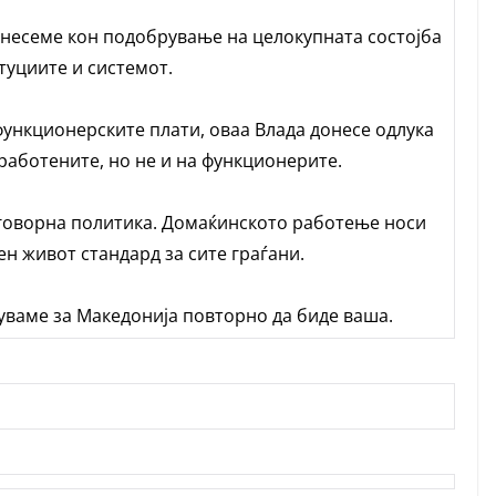
онесеме кон подобрување на целокупната состојба
туциите и системот.
 функционерските плати, оваа Влада донесе одлука
вработените, но не и на функционерите.
говорна политика. Домаќинското работење носи
ен живот стандард за сите граѓани.
уваме за Македонија повторно да биде ваша.