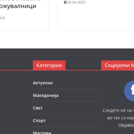
28.04.2025
ложувалници
024
Категории
Социјални 
Актуелно
Македонија
Свет
Следете нè на 
во тек со на
Спорт
Objekt
Магазин