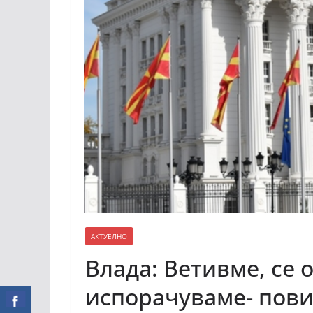
АКТУЕЛНО
Влада: Ветивме, се 
испорачуваме- пови