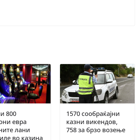
и 800
1570 сообраќајни
они евра
казни викендов,
ните лани
758 за брзо возење
иле во казина