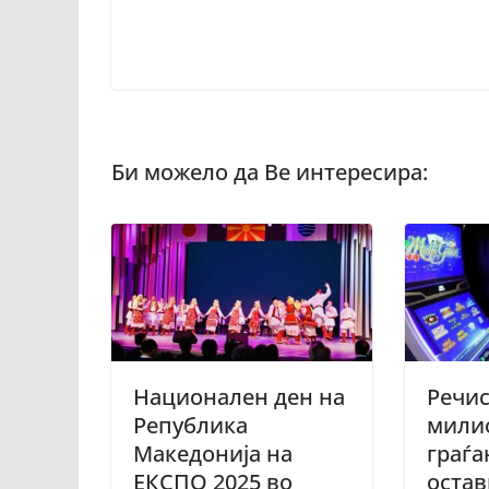
Национален ден на
Речис
Република
мили
Македонија на
граѓа
ЕКСПО 2025 во
остав