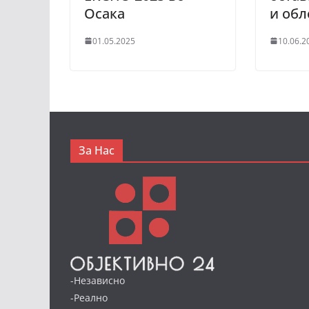
Осака
и об
01.05.2025
10.06.2
За Нас
-Независно
-Реално