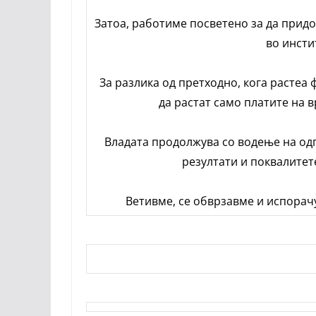
Затоа, работиме посветено за да прид
во инсти
За разлика од претходно, кога растеа
да растат само платите на 
Владата продолжува со водење на од
резултати и поквалитет
Ветивме, се обврзавме и испорач