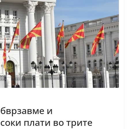
обврзавме и
соки плати во трите