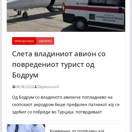
МАКЕДОНИЈА
НАЈНОВО
Слета владиниот авион со
повредениот турист од
Бодрум
08.08.2026
Objektivno24
Од Бодрум со владиното авионче попладнево на
скопскиот аеродром беше префрлен патникот кој се
здобил со побреди во Турција, потврдиваат
Кривична за полицаец кој