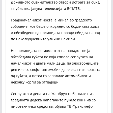
Државното обвинителство отвори истрага за обид
за убиство, јавува телевизијата БФМТВ.
Градоначалникот ноќта ја минал во градското
собрание, кое беше опкружено со бодликава жица
и обезбедено од полицијата поради обид за напад
по неколкудневните улични немири.
Но, полицијата во моментот на нападот не ја
обезбедила куќата во која спиеле сопругата на
началникот и двете мали деца, па злосторниците
решиле со својот автомобил да влезат низ вратата
од куќата, а потоа го запалиле автомобилот и
неколку корпи за отпадоци.
Сопругата и децата на Жанбрун побегнале низ
градината додека напаѓачите пукале кон нив со
пиротехнички средства, објави ТВ Франсинфо.