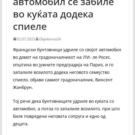
автомобил се забиле
во куќата додека
спиеле
02.07.2023
Objektivno24
Француски бунтовници удриле со својот автомобил
во домот на градоначалникот на Л’И- ле Росес,
општина во јужните предградија на Париз, и го
запалиле возилото додека неговото семејство
спиело, објави самиот градоначалник, Винсент
Жанбрун.
Тој рече дека бунтовниците удриле во куќата со
автомобил, а потоа го запалиле возилото, при што
биле повредени неговата сопруга и едно од
децата.