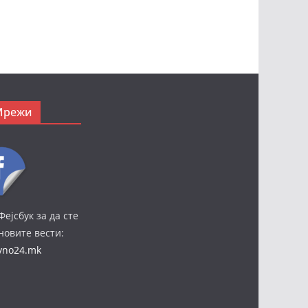
Мрежи
Фејсбук за да сте
јновите вести:
ivno24.mk