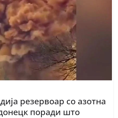
дија резервоар со азотна
донецк поради што