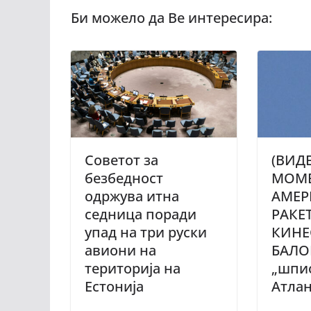
Советот за
(ВИД
безбедност
МОМЕ
одржува итна
АМЕР
седница поради
РАКЕ
упад на три руски
КИНЕ
авиони на
БАЛОН
територија на
„шпио
Естонија
Атла