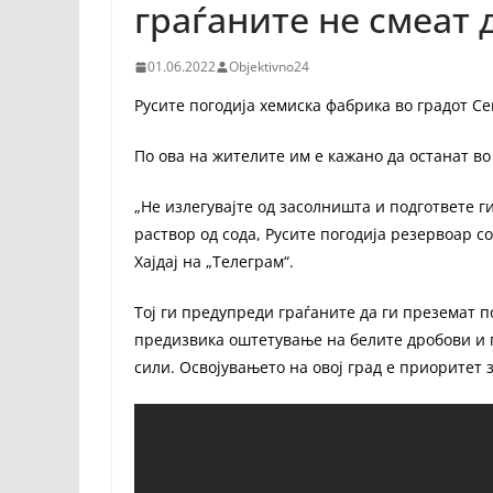
граѓаните не смеат 
01.06.2022
Objektivno24
Русите погодија хемиска фабрика во градот С
По ова на жителите им е кажано да останат в
„Не излегувајте од засолништа и подгответе г
раствор од сода, Русите погодија резервоар с
Хајдај на „Телеграм“.
Тој ги предупреди граѓаните да ги преземат 
предизвика оштетување на белите дробови и гу
сили. Освојувањето на овој град е приоритет 