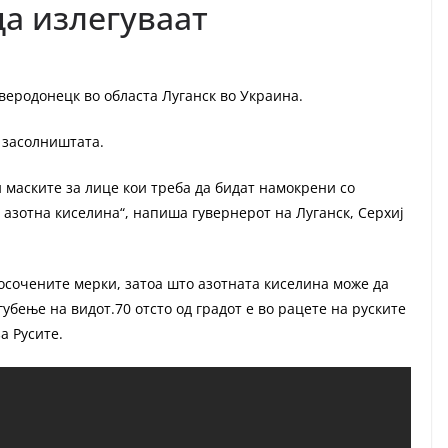
да излегуваат
еверодонецк во областа Луганск во Украина.
о засолништата.
и маските за лице кои треба да бидат намокрени со
о азотна киселина“, напиша гувернерот на Луганск, Серхиј
посочените мерки, затоа што азотната киселина може да
бење на видот.70 отсто од градот е во рацете на руските
за Русите.