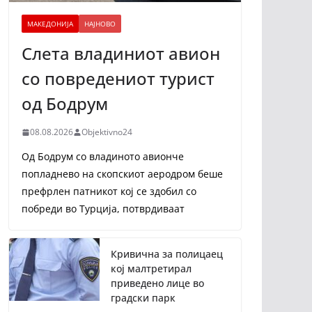
МАКЕДОНИЈА
НАЈНОВО
Слета владиниот авион
со повредениот турист
од Бодрум
08.08.2026
Objektivno24
Од Бодрум со владиното авионче
попладнево на скопскиот аеродром беше
префрлен патникот кој се здобил со
побреди во Турција, потврдиваат
Кривична за полицаец
кој малтретирал
приведено лице во
градски парк