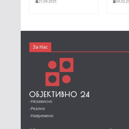
21.09.2025
04.02.2
За Нас
-Независно
-Реално
-Навремено