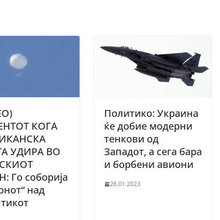
ЕО)
Политико: Украина
НТОТ КОГА
ќе добие модерни
ИКАНСКА
тенкови од
ТА УДИРА ВО
Западот, а сега бара
СКИОТ
и борбени авиони
: Го соборија
26.01.2023
нот“ над
нтикот