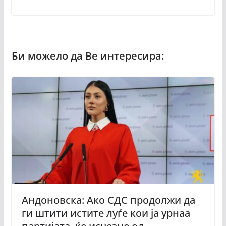
Андоновска: Ако СДС продолжи да
ги штити истите луѓе кои ја урнаа