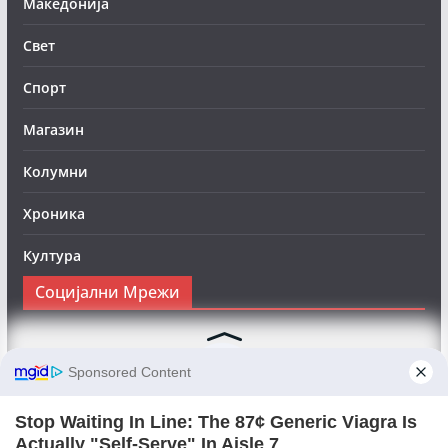
Македонија
Свет
Спорт
Магазин
Колумни
Хроника
Култура
Социјални Мрежи
Следете нè на Фејсбук за да сте во тек со најновите