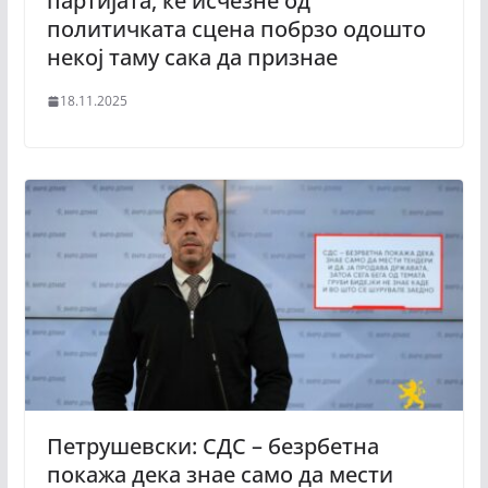
партијата, ќе исчезне од
политичката сцена побрзо одошто
некој таму сака да признае
18.11.2025
Петрушевски: СДС – безрбетна
покажа дека знае само да мести