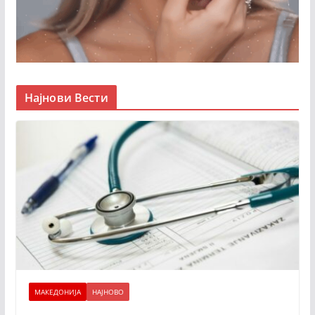
Најнови Вести
МАКЕДОНИЈА
НАЈНОВО