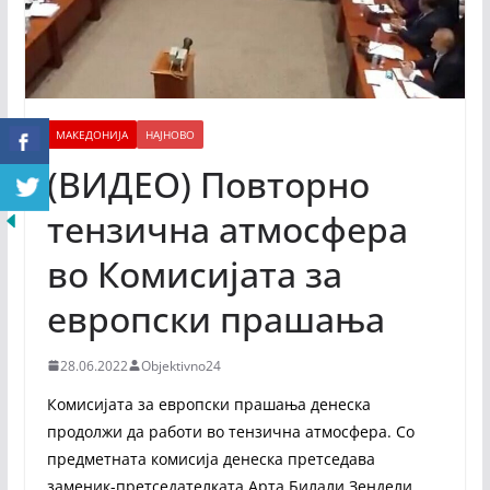
МАКЕДОНИЈА
НАЈНОВО
(ВИДЕО) Повторно
тензична атмосфера
во Комисијата за
европски прашања
28.06.2022
Objektivno24
Комисијата за европски прашања денеска
продолжи да работи во тензична атмосфера. Со
предметната комисија денеска претседава
заменик-претседателката Арта Билали Зендели,