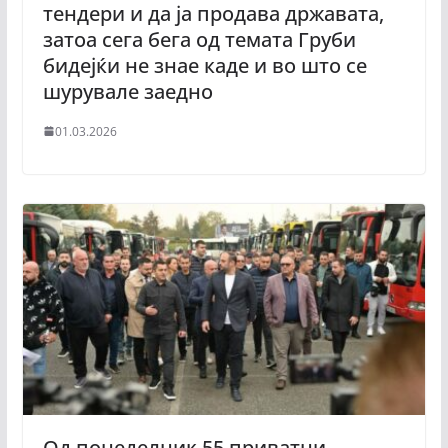
тендери и да ја продава државата,
затоа сега бега од темата Груби
бидејќи не знае каде и во што се
шурувале заедно
01.03.2026
Од понеделник 55 приватни