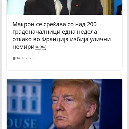
Макрон се среќава со над 200
градоначалници една недела
откако во Франција избија улични
немири￼￼
04.07.2023