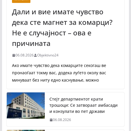
Дали и вие имате чувство
дека сте магнет за комарци?
Не е случајност – ова е
причината
06.08.2026
Objektivno24
Ако имате чувство дека комарците секогаш ве
пронаоѓаат токму вас, додека луѓето околу вас
минуваат без ниту едно каснување, можно
Стејт департментот крати
трошоци: Се затвораат амбасади
и конзулати во пет држави
06.08.2026