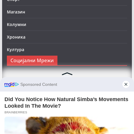
Магазин
Колумни
Хроника
Култура
Социјални Мрежи
Следете нè на Фејсбук за да сте во тек со најновите
вести:
Objektivno24.mk