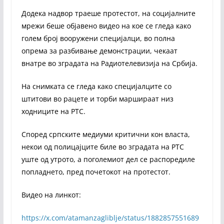
Додека надвор траеше протестот, на социјалните
мрежи беше објавено видео на кое се гледа како
голем број вооружени специјалци, во полна
опрема за разбивање демонстрации, чекаат
внатре во зградата на Радиотелевизија на Србија.
На снимката се гледа како специјалците со
штитови во рацете и торби маршираат низ
ходниците на РТС.
Според српските медиуми критични кон власта,
некои од полицајците биле во зградата на РТС
уште од утрото, а поголемиот дел се распоредиле
попладнето, пред почетокот на протестот.
Видео на линкот:
https://x.com/atamanzagliblje/status/1882857551689