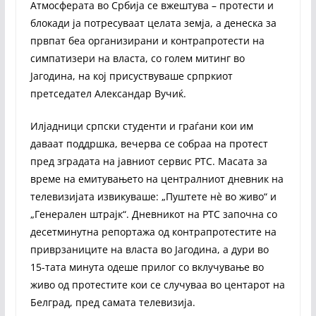
Атмосферата во Србија се вжештува – протести и
блокади ја потресуваат целата земја, а денеска за
првпат беа организирани и контрапротести на
симпатизери на власта, со голем митинг во
Јагодина, на кој присуствуваше српркиот
претседател Александар Вучиќ.
Илјадници српски студенти и граѓани кои им
даваат поддршка, вечерва се собраа на протест
пред зградата на јавниот сервис РТС. Масата за
време на емитувањето на централниот дневник на
телевизијата извикуваше: „Пуштете нè во живо“ и
„Генерален штрајк“. Дневникот на РТС започна со
десетминутна репортажа од контрапротестите на
приврзаниците на власта во Јагодина, а дури во
15-тата минута одеше прилог со вклучување во
живо од протестите кои се случуваа во центарот на
Белград, пред самата телевизија.