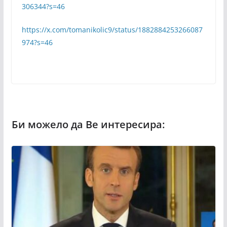
306344?s=46
https://x.com/tomanikolic9/status/1882884253266087
974?s=46