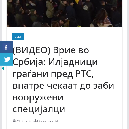
СВЕТ
(ВИДЕО) Врие во
Србија: Илјадници
граѓани пред РТС,
внатре чекаат до заби
вооружени
специјалци
24.01.2025
Objektivno24