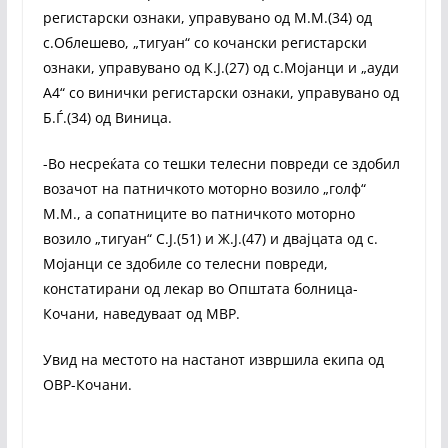
регистарски ознаки, управувано од М.М.(34) од
с.Облешево, „тигуан“ со кочански регистарски
ознаки, управувано од К.Ј.(27) од с.Мојанци и „ауди
А4“ со винички регистарски ознаки, управувано од
Б.Ѓ.(34) од Виница.
-Во несреќата со тешки телесни повреди се здобил
возачот на патничкото моторно возило „голф“
М.М., а сопатниците во патничкото моторно
возило „тигуан“ С.Ј.(51) и Ж.Ј.(47) и двајцата од с.
Мојанци се здобиле со телесни повреди,
констатирани од лекар во Општата болница-
Кочани, наведуваат од МВР.
Увид на местото на настанот извршила екипа од
ОВР-Кочани.