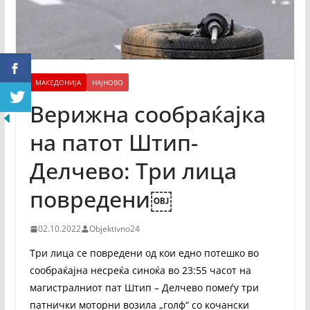
МАКЕДОНИЈА
НАЈНОВО
Верижна сообраќајка
на патот Штип-
Делчево: Три лица
повредени￼
02.10.2022
Objektivno24
Три лица се повредени од кои едно потешко во
сообраќајна несреќа синоќа во 23:55 часот на
магистралниот пат Штип – Делчево помеѓу три
патнички моторни возила „голф“ со кочански