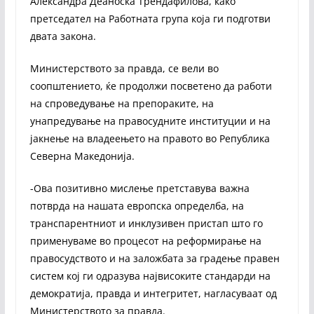
Александра Деаноска Трендафилова, како
претседател на Работната група која ги подготви
двата закона.
Министерството за правда, се вели во
соопштението, ќе продолжи посветено да работи
на спроведување на препораките, на
унапредување на правосудните институции и на
јакнење на владеењето на правото во Република
Северна Македонија.
-Ова позитивно мислење претставува важна
потврда на нашата европска определба, на
транспарентниот и инклузивен пристап што го
применуваме во процесот на реформирање на
правосудството и на заложбата за градење правен
систем кој ги одразува највисоките стандарди на
демократија, правда и интегритет, нагласуваат од
Министерството за правда.