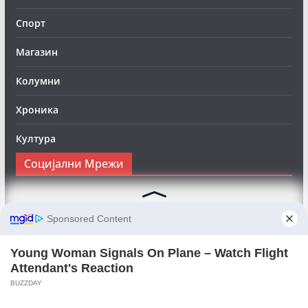
Спорт
Магазин
Колумни
Хроника
Култура
Социјални Мрежи
Следете нè на Фејсбук за да сте во тек со најновите
вести:
Objektivno24.mk