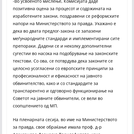
-Во усвоеното мислење, Комисијата даде
позитивна оцена за процесот и содржината на
изработените закони, поздравени се реформските
напори на Министерството за правда. Укажано е
дека во двата предлог-закона се запазени
меѓународните стандарди и имплементирани сите
препораки. Дадени се и неколку дополнителни
сугестии во насока на подобрување на законските
текстови. Со ова, се потврдува дека законите се
целосно усогласени со европските принципи за
професионалност и ефикасност на јавното
обвинителство, како и со стандардите за
транспарентно и одговорно функционирање на
Советот на јавните обвинители, се вели во
соопштението од МП.
На пленарната сесија, во име на Министерството
за правда, свое обраќање имала проф. д-р