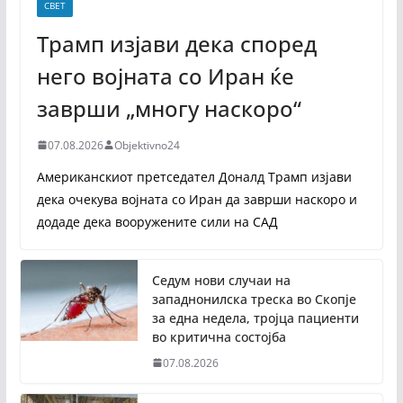
СВЕТ
Трамп изјави дека според
него војната со Иран ќе
заврши „многу наскоро“
07.08.2026
Objektivno24
Американскиот претседател Доналд Трамп изјави
дека очекува војната со Иран да заврши наскоро и
додаде дека вооружените сили на САД
Седум нови случаи на
западнонилска треска во Скопје
за една недела, тројца пациенти
во критична состојба
07.08.2026