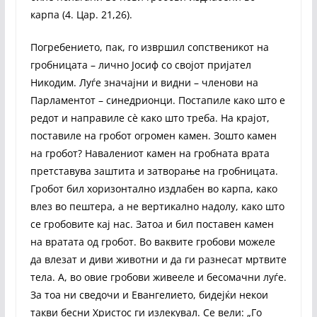
карпа (4. Цар. 21,26).
Погребението, пак, го извршил сопственикот на
гробницата – лично Јосиф со својот пријател
Никодим. Луѓе значајни и видни – членови на
Парламентот – синедрионци. Постапиле како што е
редот и направиле сè како што треба. На крајот,
поставиле на гробот огромен камен. Зошто камен
на гробот? Навалениот камен на гробната врата
претставува заштита и затворање на гробницата.
Гробот бил хоризонтално издлабен во карпа, како
влез во пештера, а не вертикално надолу, како што
се гробовите кај нас. Затоа и бил поставен камен
на вратата од гробот. Во ваквите гробови можеле
да влезат и диви животни и да ги разнесат мртвите
тела. А, во овие гробови живееле и бесомачни луѓе.
За тоа ни сведочи и Евангелието, бидејќи некои
такви бесни Христос ги излекувал. Се вели: „Го