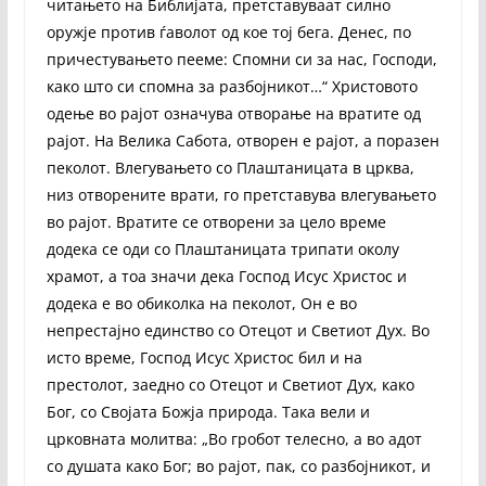
читањето на Библијата, претставуваат силно
оружје против ѓаволот од кое тој бега. Денес, по
причестувањето пееме: Спомни си за нас, Господи,
како што си спомна за разбојникот…“ Христовото
одење во рајот означува отворање на вратите од
рајот. На Велика Сабота, отворен е рајот, а поразен
пеколот. Влегувањето со Плаштаницата в црква,
низ отворените врати, го претставува влегувањето
во рајот. Вратите се отворени за цело време
додека се оди со Плаштаницата трипати околу
храмот, а тоа значи дека Господ Исус Христос и
додека е во обиколка на пеколот, Он е во
непрестајно единство со Отецот и Светиот Дух. Во
исто време, Господ Исус Христос бил и на
престолот, заедно со Отецот и Светиот Дух, како
Бог, со Својата Божја природа. Така вели и
црковната молитва: „Во гробот телесно, а во адот
со душата како Бог; во рајот, пак, со разбојникот, и