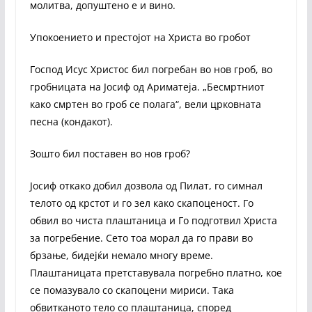
молитва, допуштено е и вино.
Упокоението и престојот на Христа во гробот
Господ Исус Христос бил погребан во нов гроб, во
гробницата на Јосиф од Ариматеја. „Бесмртниот
како смртен во гроб се полага“, вели црковната
песна (кондакот).
Зошто бил поставен во нов гроб?
Јосиф откако добил дозвола од Пилат, го симнал
телото од крстот и го зел како скапоценост. Го
обвил во чиста плаштаница и Го подготвил Христа
за погребение. Сето тоа морал да го прави во
брзање, бидејќи немало многу време.
Плаштаницата претставувала погребно платно, кое
се помазувало со скапоцени мириси. Така
обвитканото тело со плаштаница, според