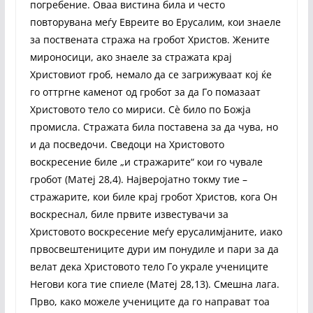
погребение. Оваа вистина била и често
повторувана меѓу Евреите во Ерусалим, кои знаеле
за поствената стража на гробот Христов. Жените
мироносици, ако знаеле за стражата крај
Христовиот гроб, немало да се загрижуваат кој ќе
го оттргне каменот од гробот за да Го помазаат
Христовото тело со мириси. Сè било по Божја
промисла. Стражата била поставена за да чува, но
и да посведочи. Сведоци на Христовото
воскресение биле „и стражарите“ кои го чувале
гробот (Матеј 28,4). Најверојатно токму тие –
стражарите, кои биле крај гробот Христов, кога Он
воскреснал, биле првите известувачи за
Христовото воскресение меѓу ерусалимјаните, иако
првосвештениците дури им понудиле и пари за да
велат дека Христовото тело Го украле учениците
Негови кога тие спиеле (Матеј 28,13). Смешна лага.
Прво, како можеле учениците да го направат тоа