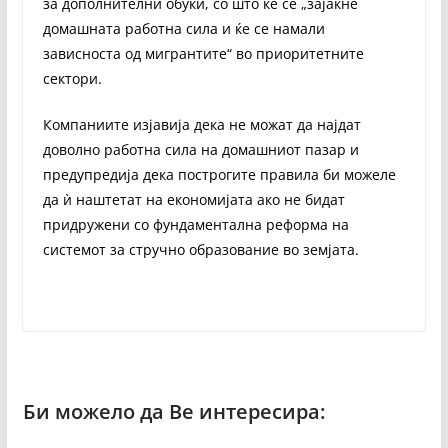
за дополнителни обуки, со што ќе се „зајакне
домашната работна сила и ќе се намали
зависноста од мигрантите“ во приоритетните
сектори.
Компаниите изјавија дека не можат да најдат
доволно работна сила на домашниот пазар и
предупредија дека построгите правила би можеле
да ѝ наштетат на економијата ако не бидат
придружени со фундаментална реформа на
системот за стручно образование во земјата.