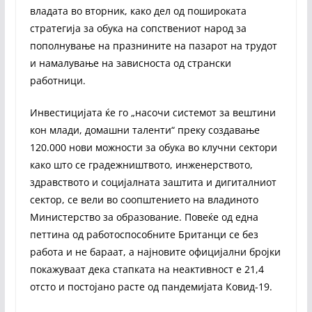
владата во вторник, како дел од пошироката
стратегија за обука на сопствениот народ за
пополнување на празнините на пазарот на трудот
и намалување на зависноста од странски
работници.
Инвестицијата ќе го „насочи системот за вештини
кон млади, домашни таленти“ преку создавање
120.000 нови можности за обука во клучни сектори
како што се градежништвото, инженерството,
здравството и социјалната заштита и дигиталниот
сектор, се вели во соопштението на владиното
Министерство за образование. Повеќе од една
петтина од работоспособните Британци се без
работа и не бараат, а најновите официјални бројки
покажуваат дека стапката на неактивност е 21,4
отсто и постојано расте од пандемијата Ковид-19.