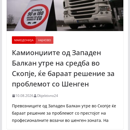
МАКЕДОНИЈА
НАЈНОВО
Камионџиите од Западен
Балкан утре на средба во
Скопје, ќе бараат решение за
проблемот со Шенген
10.08.2026
Objektivno24
Превозниците од Западен Балкан утре во Скопје ќе
бараат решение за проблемот со престојот на
професионалните возачи во шенген-зоната. На