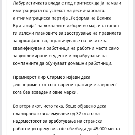
Лабуристичката влада е под притисок да ја намали
имиграцијата по успехот на десничарската,
антиимиграциска партија „Реформа на Велика
Британија“ на локалните избори во мај, и оттогаш
ги изложи плановите за заострување на правилата
за државјанство, ограничување на визите за
квалификувани работници на работни места само
за дипломирани студенти и охрабрување на
компаниите да обучуваат домашни работници.
Премиерот Кир Стармер изјави дека
„експериментот со отворени граници е завршен“
кога беа воведени овие мерки.
Во вторникот, исто така, беше објавено дека
планираното зголемување од 32 отсто на
надоместокот за вработување на странски
работници преку виза ќе обезбеди до 45.000 места