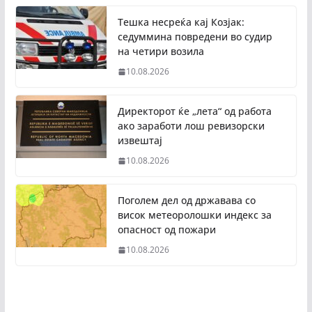
Тешка несреќа кај Козјак:
седуммина повредени во судир
на четири возила
10.08.2026
Директорот ќе „лета“ од работа
ако заработи лош ревизорски
извештај
10.08.2026
Поголем дел од државава со
висок метеоролошки индекс за
опасност од пожари
10.08.2026