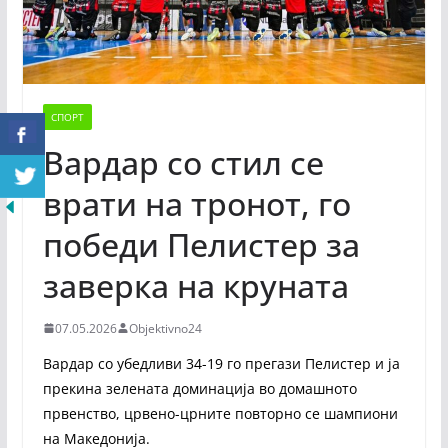
СПОРТ
Вардар со стил се
врати на тронот, го
победи Пелистер за
заверка на круната
07.05.2026
Objektivno24
Вардар со убедливи 34-19 го прегази Пелистер и ја
прекина зелената доминација во домашното
првенство, црвено-црните повторно се шампиони
на Македонија.