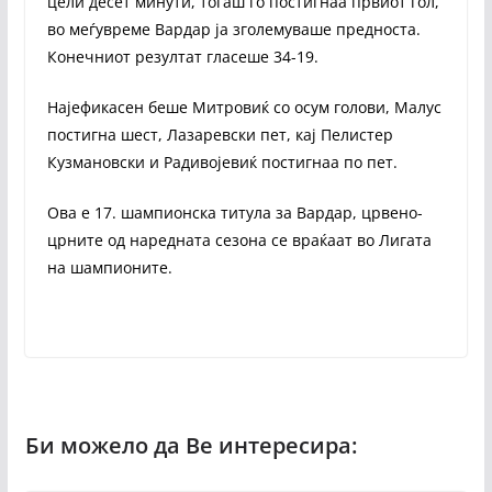
цели десет минути, тогаш го постигнаа првиот гол,
во меѓувреме Вардар ја зголемуваше предноста.
Конечниот резултат гласеше 34-19.
Најефикасен беше Митровиќ со осум голови, Малус
постигна шест, Лазаревски пет, кај Пелистер
Кузмановски и Радивојевиќ постигнаа по пет.
Ова е 17. шампионска титула за Вардар, црвено-
црните од наредната сезона се враќаат во Лигата
на шампионите.