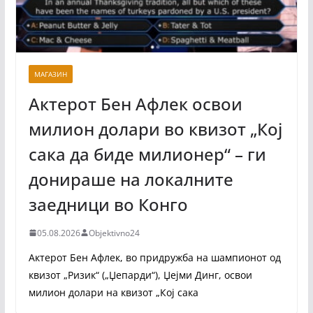
МАГАЗИН
Актерот Бен Афлек освои
милион долари во квизот „Кој
сака да биде милионер“ – ги
донираше на локалните
заедници во Конго
05.08.2026
Objektivno24
Актерот Бен Афлек, во придружба на шампионот од
квизот „Ризик“ („Џепарди“), Џејми Динг, освои
милион долари на квизот „Кој сака