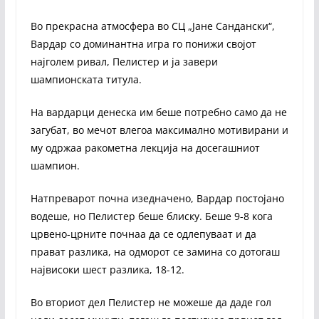
Во прекрасна атмосфера во СЦ „Јане Сандански“,
Вардар со доминантна игра го понижи својот
најголем ривал, Пелистер и ја завери
шампионската титула.
На вардарци денеска им беше потребно само да не
загубат, во мечот влегоа максимално мотивирани и
му одржаа ракометна лекција на досегашниот
шампион.
Натпреварот почна изедначено, Вардар постојано
водеше, но Пелистер беше блиску. Беше 9-8 кога
црвено-црните почнаа да се одлепуваат и да
прават разлика, на одморот се замина со дотогаш
највисоки шест разлика, 18-12.
Во вториот дел Пелистер не можеше да даде гол