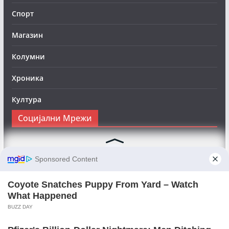
Спорт
Магазин
Колумни
Хроника
Култура
Социјални Мрежи
Следете нè на Фејсбук за да сте во тек со најновите
вести:
Objektivno24.mk