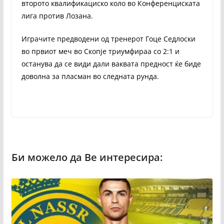
второто квалификациско коло во Конференциската
лига против Лозана.
Играчите предводени од тренерот Гоце Седлоски
во првиот меч во Скопје триумфираа со 2:1 и
останува да се види дали ваквата предност ќе биде
доволна за пласман во следната рунда.