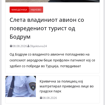
МАКЕДОНИЈА
НАЈНОВО
Слета владиниот авион со
повредениот турист од
Бодрум
08.08.2026
Objektivno24
Од Бодрум со владиното авионче попладнево на
скопскиот аеродром беше префрлен патникот кој се
здобил со побреди во Турција, потврдиваат
Кривична за полицаец кој
малтретирал приведено лице во
градски парк
08.08.2026