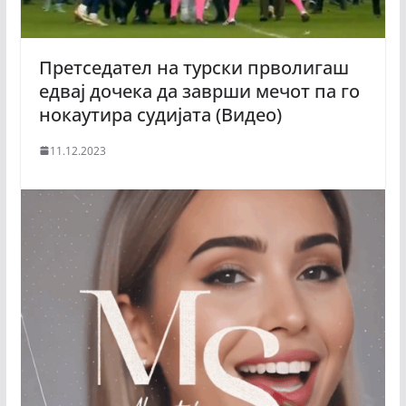
Претседател на турски прволигаш
едвај дочека да заврши мечот па го
нокаутира судијата (Видео)
11.12.2023